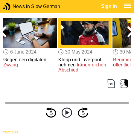
Sign In
News in Slow German
6 June 2024
30 May 2024
30 Ma
Gegen den digitalen
Klopp und Liverpool
Benimm d
Zwang
nehmen
tränenreichen
öffentlic
Abschied
TEXT SIZE