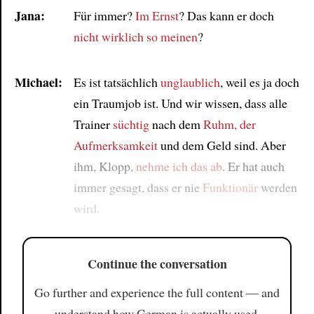
Jana:
Für immer?
Im Ernst
? Das kann er doch
nicht wirklich
so meinen
?
Michael:
Es ist tatsächlich
unglaublich
, weil es ja doch
ein Traumjob ist. Und wir wissen, dass alle
Trainer
süchtig
nach dem
Ruhm, der
Aufmerksamkeit
und dem Geld sind. Aber
ihm, Klopp,
nehme ich das ab
. Er hat auch
immer gesagt, dass er nie
Funktionär
werden
wird.
Continue the conversation
Go further and experience the full content — and
understand how German is actually used.