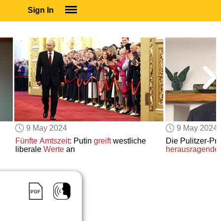
Sign In
SIGN IN
SUBSCRIBE
EDUCATIONAL LICENSES
GIFT CARDS
OTHER LANGUAGES
ABOUT US
ALEXA
9 May 2024
9 May 2024
ADJUST COLORS
Fünfte Amtszeit
: Putin
greift
westliche
Die Pulitzer-Pr
liberale
Werte
an
herausragende j