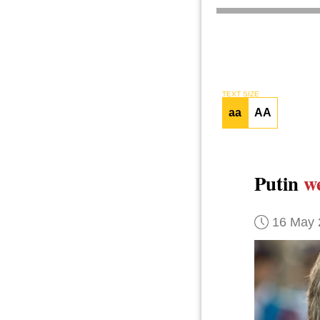
TEXT SIZE
aa
AA
Putin
w
16 May 