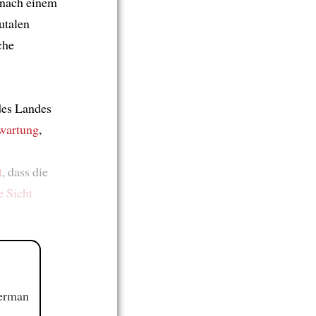
 nach einem
utalen
che
es Landes
rwartung
,
t
, dass die
e Sicht
German