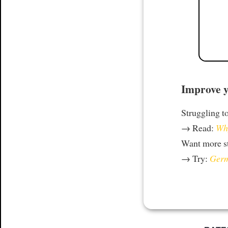
Improve y
Struggling t
→ Read:
Why
Want more st
→ Try:
Germ