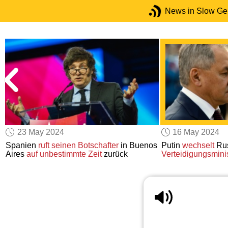
News in Slow G
23 May 2024
16 May 2024
Spanien
ruft
seinen Botschafter
in Buenos
Putin
wechselt
Rus
Aires
auf unbestimmte Zeit
zurück
Verteidigungsmini