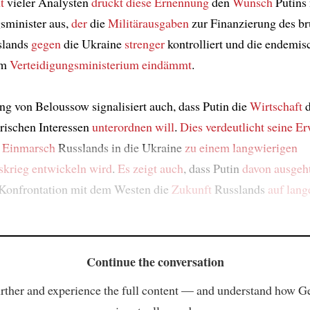
t
vieler Analysten
drückt
diese Ernennung
den
Wunsch
Putins
sminister aus,
der
die
Militärausgaben
zur Finanzierung des br
lands
gegen
die Ukraine
strenger
kontrolliert und die endemis
im
Verteidigungsministerium
eindämmt
.
g von Beloussow signalisiert auch, dass Putin die
Wirtschaft
d
ärischen Interessen
unterordnen will
.
Dies verdeutlicht seine E
r
Einmarsch
Russlands in die Ukraine
zu einem langwierigen
skrieg
entwickeln wird
.
Es zeigt auch
, dass Putin
davon ausgeh
 Konfrontation mit dem Westen die
Zukunft
Russlands
auf lang
Continue the conversation
rther and experience the full content — and understand how 