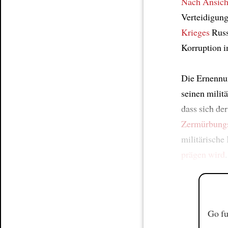
Nach Ansich
Verteidigung
Krieges
Russ
Korruption 
Die Ernennun
seinen milit
dass sich de
Zermürbung
militärische
prägen wird
.
Go fu