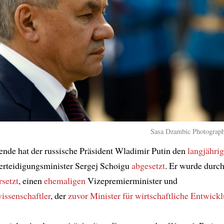
Sasa Dzambic Photograph
de hat der russische Präsident Wladimir Putin den
langjähri
erteidigungsminister Sergej Schoigu
abgesetzt
. Er wurde durc
rsetzt
, einen
ehemaligen
Vizepremierminister und
issenschaftler
, der
zuvor
Minister für wirtschaftliche Entwick