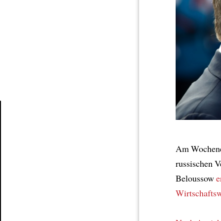
Article
Am Wochenen
russischen V
Beloussow
e
Wirtschaftsw