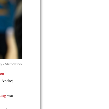
y / Shutterstock
gen
h Andrej
lung
war.