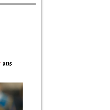
r
aus