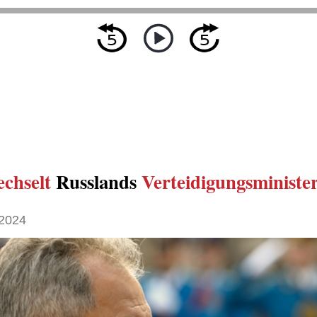
echselt
Russlands
Verteidigungsministe
2024