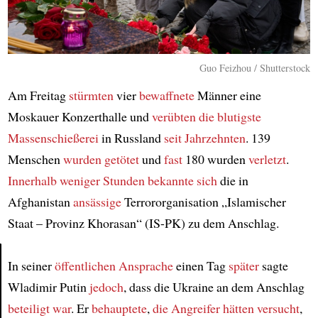
Guo Feizhou / Shutterstock
Am Freitag
stürmten
vier
bewaffnete
Männer eine
Moskauer Konzerthalle und
verübten die blutigste
Massenschießerei
in Russland
seit Jahrzehnten
. 139
Menschen
wurden getötet
und
fast
180 wurden
verletzt
.
Innerhalb weniger Stunden
bekannte sich
die in
Afghanistan
ansässige
Terrororganisation „Islamischer
Staat – Provinz Khorasan“ (IS-PK) zu dem Anschlag.
In seiner
öffentlichen Ansprache
einen Tag
später
sagte
Wladimir Putin
jedoch
, dass die Ukraine an dem Anschlag
Article
beteiligt war
. Er
behauptete
,
die Angreifer hätten versucht
,