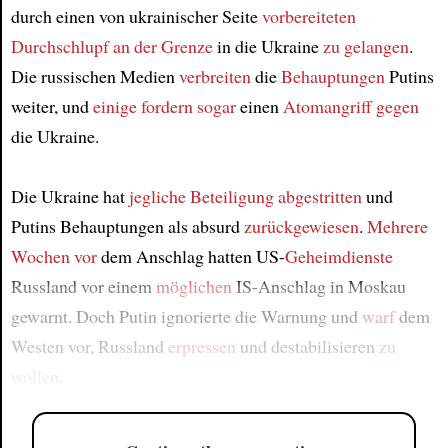
durch einen von ukrainischer Seite
vorbereiteten
Durchschlupf an der Grenze
in die Ukraine
zu gelangen
.
Die russischen Medien
verbreiten
die
Behauptungen
Putins
weiter, und
einige fordern sogar
einen
Atomangriff
gegen
die Ukraine.
Die Ukraine hat
jegliche Beteiligung
abgestritten
und
Putins Behauptungen als absurd
zurückgewiesen
.
Mehrere
Wochen vor
dem Anschlag hatten US-
Geheimdienste
Russland vor einem
möglichen
IS-Anschlag in Moskau
gewarnt. Doch Putin ignorierte die Warnung und
warf
dem
Westen vor, Russland
erpressen
und destabilisieren
zu
wollen
.