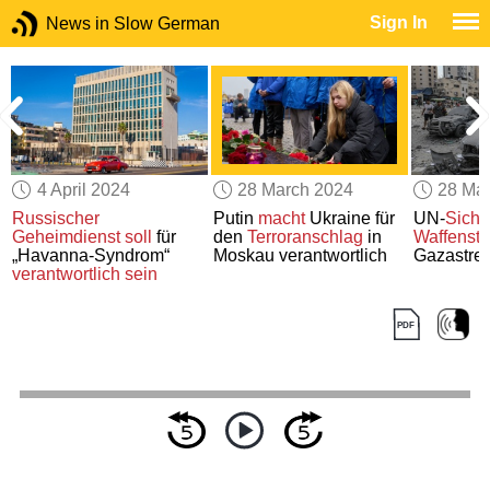
Sign In
News in Slow German
4 April 2024
28 March 2024
28 Ma
Russischer
Putin
macht
Ukraine für
UN-
Siche
Geheimdienst
soll
für
den
Terroranschlag
in
Waffenstil
„Havanna-Syndrom“
Moskau verantwortlich
Gazastrei
verantwortlich sein