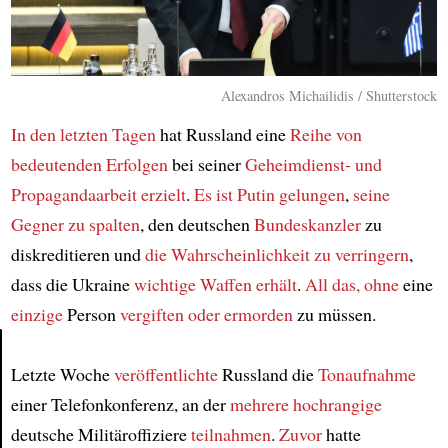
Alexandros Michailidis / Shutterstock
In den letzten Tagen
hat Russland eine
Reihe von
bedeutenden Erfolgen
bei seiner
Geheimdienst- und
Propagandaarbeit
erzielt
.
Es ist Putin gelungen
,
seine
Gegner zu spalten
, den deutschen
Bundeskanzler
zu
diskreditieren und
die Wahrscheinlichkeit zu verringern
,
dass die Ukraine
wichtige Waffen erhält
.
All das, ohne
eine
einzige
Person
vergiften oder ermorden
zu müssen.
Letzte Woche
veröffentlichte
Russland die
Tonaufnahme
Article
einer Telefonkonferenz, an der
mehrere hochrangige
deutsche Militäroffiziere
teilnahmen
.
Zuvor
hatte