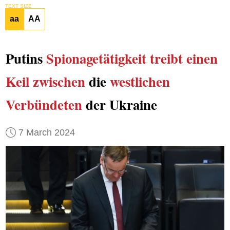
TEXT SIZE
aa
AA
Putins
Spionagetätigkeit
treibt einen
Keil zwischen
die
westlichen
Verbündeten
der Ukraine
7 March 2024