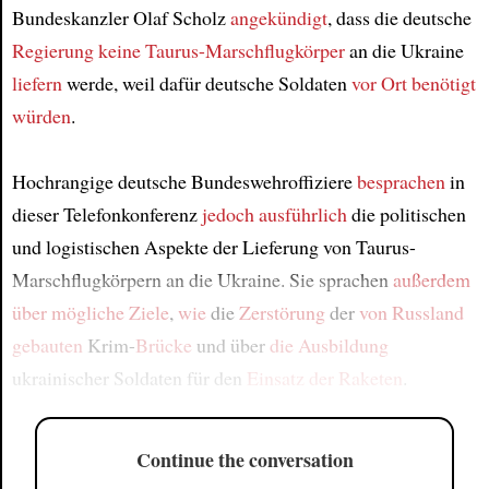
Bundeskanzler Olaf Scholz
angekündigt
, dass die deutsche
Regierung
keine Taurus-Marschflugkörper
an die Ukraine
liefern
werde, weil dafür deutsche Soldaten
vor Ort
benötigt
würden
.
Hochrangige deutsche Bundeswehroffiziere
besprachen
in
dieser Telefonkonferenz
jedoch
ausführlich
die politischen
und logistischen Aspekte der Lieferung von Taurus-
Marschflugkörpern an die Ukraine. Sie sprachen
außerdem
über mögliche Ziele
,
wie
die
Zerstörung
der
von Russland
gebauten
Krim-
Brücke
und über
die Ausbildung
ukrainischer Soldaten für den
Einsatz der Raketen
.
Continue the conversation