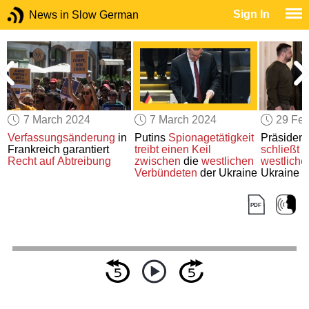
Sign In
News in Slow German
7 March 2024
7 March 2024
29 Feb
Verfassungsänderung
in
Putins
Spionagetätigkeit
Präsiden
Frankreich garantiert
treibt einen Keil
schließt
d
Recht auf Abtreibung
zwischen
die
westlichen
westliche
Verbündeten
der Ukraine
Ukraine n