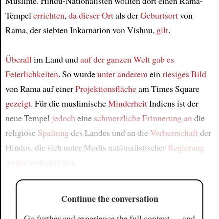
Muslime. Hindu-Nationalisten wollten dort einen Rama-
Tempel
errichten
,
da dieser Ort
als der
Geburtsort
von
Rama, der siebten Inkarnation von Vishnu,
gilt
.
Überall
im Land und
auf der ganzen Welt
gab es
Feierlichkeiten
. So wurde
unter anderem
ein
riesiges Bild
von Rama auf einer
Projektionsfläche
am Times Square
gezeigt
. Für die muslimische
Minderheit
Indiens ist der
neue Tempel
jedoch
eine
schmerzliche Erinnerung an
die
religiöse
Spaltung
des Landes und an die
Vorherrschaft
der
Hindus, die sich unter Modis nationalistischer
Regierung
weiter verfestigt hat
.
Continue the conversation
Go further and experience the full content — and