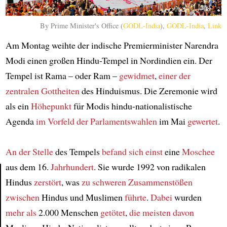
By Prime Minister's Office (
GODL-India
),
GODL-India
,
Link
Am Montag weihte der indische Premierminister Narendra
Modi einen großen Hindu-Tempel in Nordindien ein. Der
Tempel ist Rama – oder Ram –
gewidmet
,
einer der
zentralen Gottheiten
des Hinduismus. Die Zeremonie wird
als ein
Höhepunkt
für Modis hindu-nationalistische
Agenda
im Vorfeld der Parlamentswahlen
im Mai
gewertet
.
An der Stelle
des Tempels
befand sich
einst
eine
Moschee
aus dem 16.
Jahrhundert
. Sie wurde 1992 von radikalen
Hindus
zerstört
, was
zu schweren Zusammenstößen
Article
zwischen
Hindus und Muslimen
führte
.
Dabei
wurden
mehr als
2.000 Menschen
getötet
,
die meisten davon