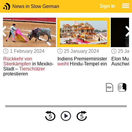
Sign In
News in Slow German
1 February 2024
25 January 2024
25 Jan
n
Rückkehr von
Indiens Premierminister
Elon Mus
Stierkämpfen
in Mexiko-
weiht
Hindu-Tempel ein
Auschwit
Stadt –
Tierschützer
protestieren