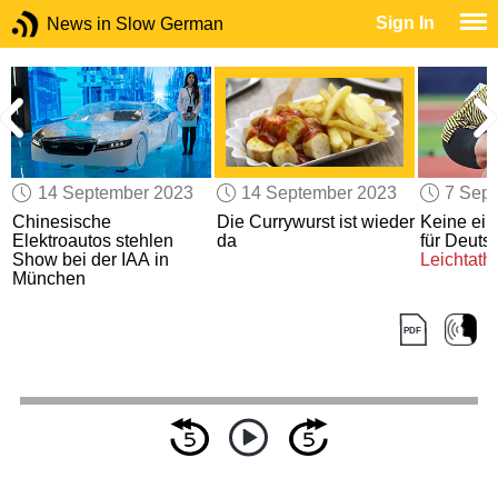
Sign In
News in Slow German
14 September 2023
14 September 2023
7 Sep
Chinesische
Die Currywurst ist wieder
Keine ei
Elektroautos stehlen
da
für Deuts
Show bei der IAA in
Leichtath
München