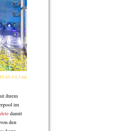
Y-SA 4.0
,
Link
it ihrem
erpool im
ndete
damit
 von den
 das kann