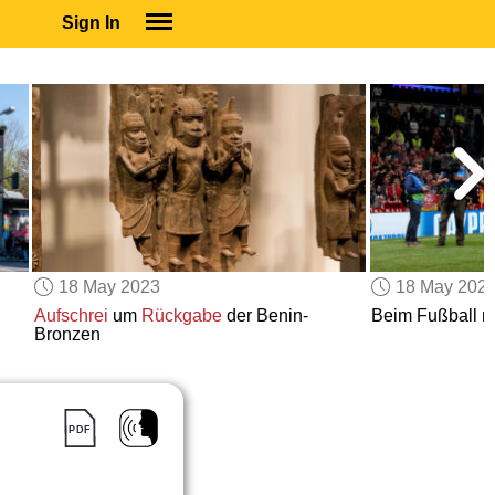
Sign In
SIGN IN
SUBSCRIBE
EDUCATIONAL LICENSES
GIFT CARDS
OTHER LANGUAGES
ABOUT US
ALEXA
18 May 2023
18 May 202
ADJUST COLORS
Aufschrei
um
Rückgabe
der Benin-
Beim Fußball n
Bronzen