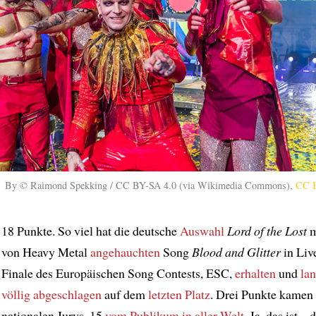
By © Raimond Spekking / CC BY-SA 4.0 (via Wikimedia Commons),
CC B
18 Punkte. So viel hat die deutsche
Auswahl
Lord of the Lost
m
von Heavy Metal
angehauchten
Song
Blood and Glitter
in Liv
Finale des Europäischen Song Contests, ESC,
erhalten
und
la
völlig abgeschlagen
auf dem
letzten Platz
. Drei Punkte kamen
nationalen Jurys, 15
vom Publikum in aller Welt
. Ja, das ist –