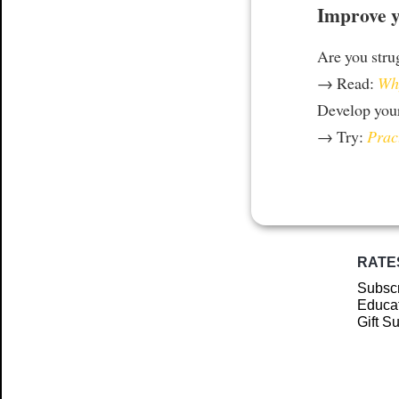
Improve y
Are you stru
→ Read:
Why
Develop your
→ Try:
Prac
RATE
Subscr
Educat
Gift S