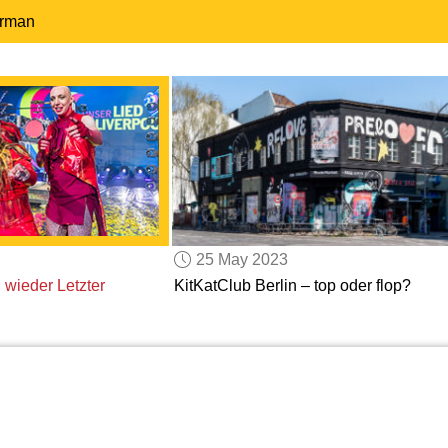
erman
25 May 2023
d
wieder Letzter
KitKatClub Berlin – top oder flop?