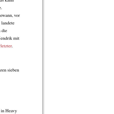
e.
ewann, vor
l landete
n die
Jendrik mit
letzter
.
hren sieben
in Heavy