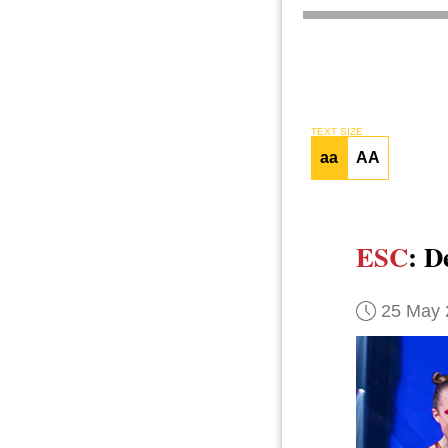
TEXT SIZE
aa
AA
ESC
: D
25 May 