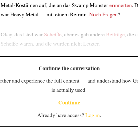
Metal-Kostümen auf, die an das Swamp Monster
erinnerten
. 
war Heavy Metal … mit einem Refrain.
Noch Fragen
?
Okay, das Lied war
Scheiße
, aber es gab andere
Beiträge
, die 
Scheiße waren, und die wurden nicht Letzter.
Continue the conversation
rther and experience the full content — and understand how 
is actually used.
Continue
Already have access?
Log in
.