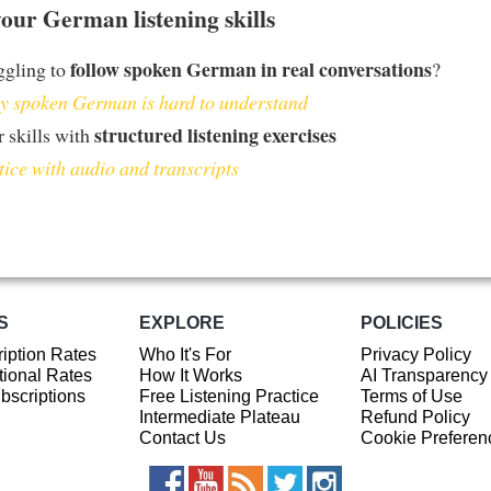
our German listening skills
follow spoken German in real conversations
ggling to
?
 spoken German is hard to understand
structured listening exercises
 skills with
tice with audio and transcripts
S
EXPLORE
POLICIES
iption Rates
Who It's For
Privacy Policy
ional Rates
How It Works
AI Transparency
ubscriptions
Free Listening Practice
Terms of Use
Intermediate Plateau
Refund Policy
Contact Us
Cookie Preferen