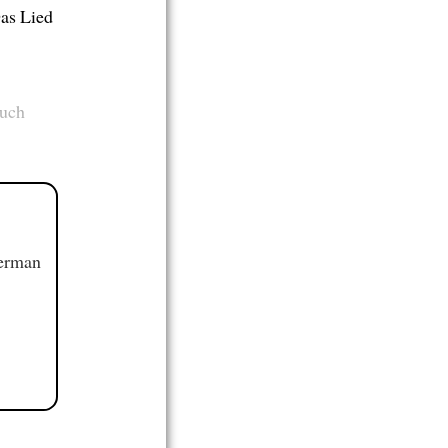
Das Lied
auch
German