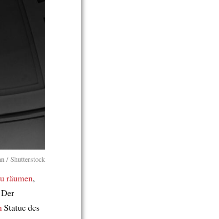
n / Shutterstock
zu räumen
,
 Der
n
Statue des