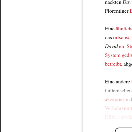
nackten
Dav
Florentiner
B
Eine
ähnlich
das
ortsansä
David
ein S
System
gedr
betreibt
, abg
Eine andere
italienische
akzeptierte
d
Verkehrsmitt
Hüfte
aufwär