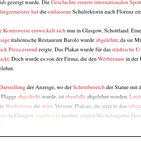
ids
gezeigt wurde. Die
Geschichte
erntete internationalen Spot
ürgermeister
lud
die
entlassene
Schulrektorin nach Florenz ein
e
Kontroverse
entwickelt sich
nun in Glasgow, Schottland. Ein
ssige
italienische Restaurant Barolo wurde
abgelehnt
, da sie M
tück Pizza essend
zeigte. Das Plakat wurde für das
städtische U
uckt
. Doch wurde es von der Firma, die den
Werberaum
in der
elehnt.
Darstellung
der Anzeige, wo der
Schrittbereich
der Statue mit 
n Flagge
abgedeckt
wurde, ist
ebenfalls
abgelehnt worden.
Letz
ie
Werbefirma
die
dritte
Version. Plakate, die jetzt in den
öffen
eln
in Glasgow
angebracht
werden, zeigen Michelangelos
Dav
ts
.