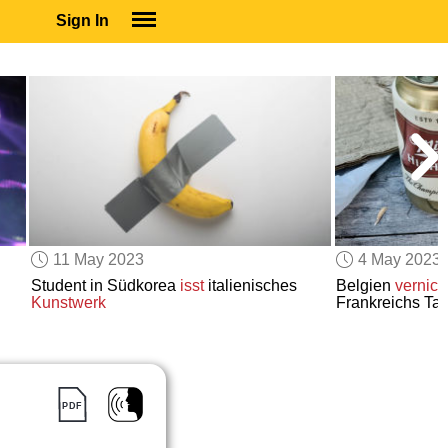
Sign In
SIGN IN
SUBSCRIBE
EDUCATIONAL LICENSES
GIFT CARDS
OTHER LANGUAGES
ABOUT US
ALEXA
11 May 2023
4 May 2023
ADJUST COLORS
Student in Südkorea
isst
italienisches
Belgien
vernich
Kunstwerk
Frankreichs T