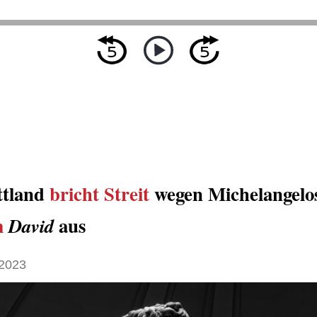
ttland
bricht
Streit
wegen Michelangelo
m
aus
David
2023