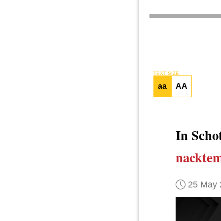
TEXT SIZE
aa
AA
In Scho
nackte
25 May 