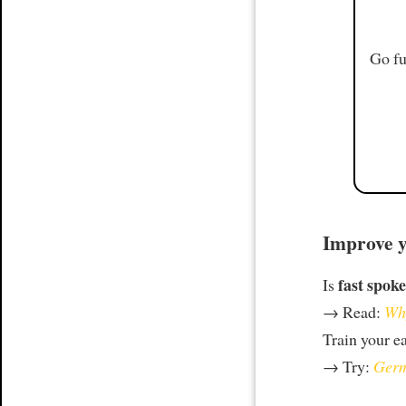
Go fu
Improve y
fast spoke
Is
→ Read:
Why
Train your e
→ Try:
Germ