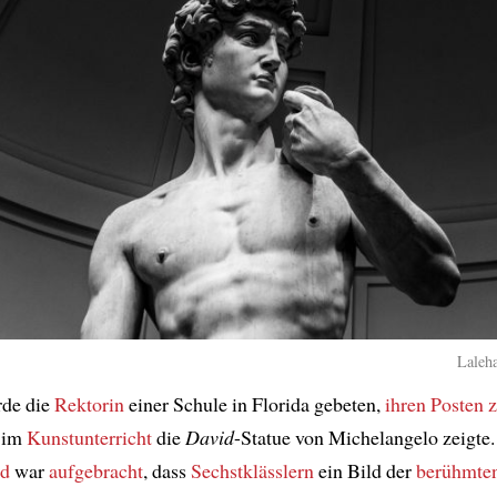
Laleha
de die
Rektorin
einer Schule in Florida gebeten,
ihren Posten 
 im
Kunstunterricht
die
David
-Statue von Michelangelo zeigte.
nd
war
aufgebracht
, dass
Sechstklässlern
ein Bild der
berühmte