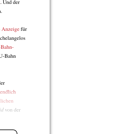
t
. Und der
.
e
Anzeige
für
ichelangelos
-Bahn-
 U-Bahn
der
tendlich
tlichen
id
von der