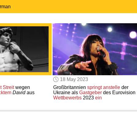
erman
18 May 2023
t
Streit
wegen
Großbritannien
springt
anstelle
der
cktem
David
aus
Ukraine als
Gastgeber
des Eurovision
Wettbewerbs
2023
ein