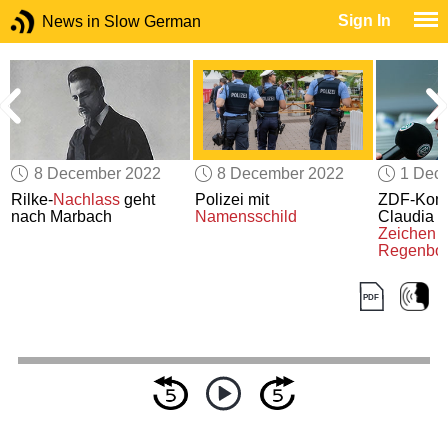
Sign In
News in Slow German
8 December 2022
8 December 2022
1 Dec
Rilke-
Nachlass
geht
Polizei mit
ZDF-Komm
nach Marbach
Namensschild
Claudia
Zeichen
m
Regenbog
Katar