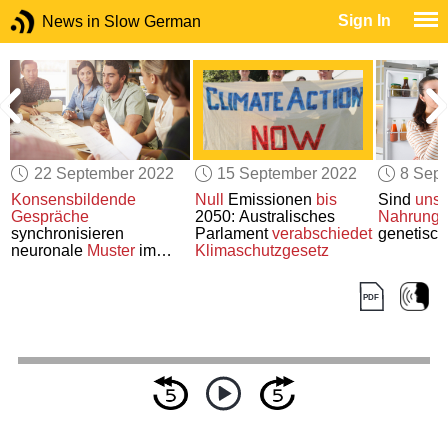
Sign In
News in Slow German
22 September 2022
15 September 2022
8 Sep
Konsensbildende
Null
Emissionen
bis
Sind
unse
d
Gespräche
2050: Australisches
Nahrungs
synchronisieren
Parlament
verabschiedet
genetisc
neuronale
Muster
im
Klimaschutzgesetz
Gehirn