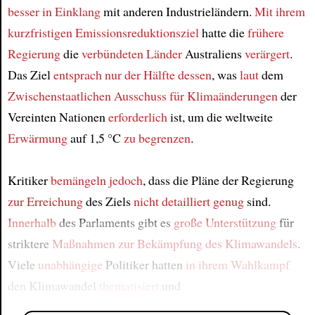
besser in Einklang
mit anderen Industrieländern.
Mit ihrem
kurzfristigen Emissionsreduktionsziel
hatte die
frühere
Regierung
die
verbündeten Länder
Australiens
verärgert
.
Das Ziel
entsprach
nur der Hälfte dessen
, was
laut
dem
Zwischenstaatlichen Ausschuss für Klimaänderungen
der
Vereinten Nationen
erforderlich
ist, um die weltweite
Erwärmung
auf 1,5 °C
zu begrenzen
.
Kritiker
bemängeln jedoch
, dass die Pläne der Regierung
zur Erreichung
des Ziels
nicht detailliert genug
sind.
Innerhalb
des Parlaments gibt es
große Unterstützung
für
striktere
Maßnahmen
zur Bekämpfung des Klimawandels
.
Viele
unabhängige
Politiker hatten
in ihrem Wahlkampf
den Klimawandel
thematisiert
und