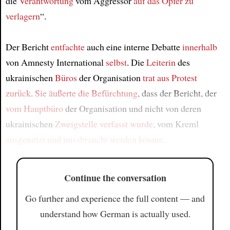
die
Verantwortung
vom Aggressor
auf das Opfer
zu
verlagern
“.
Der Bericht
entfachte
auch eine interne Debatte
innerhalb
von Amnesty International
selbst
. Die
Leiterin
des
ukrainischen
Büros
der Organisation
trat aus Protest
zurück
.
Sie äußerte die Befürchtung
, dass der Bericht, der
vom Hauptbüro
der Organisation und nicht von deren
ukrainischen
Zweigstelle
verfasst wurde
, vom Kreml
ausgenutzt und missbraucht
werden könnte
.
Continue the conversation
Go further and experience the full content — and
understand how German is actually used.