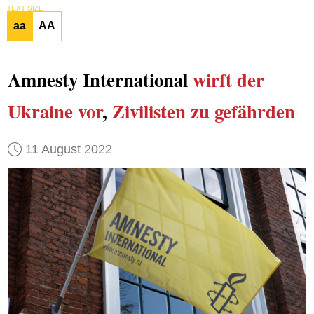
TEXT SIZE
aa
AA
Amnesty International
wirft der
Ukraine vor
,
Zivilisten
zu gefährden
11 August 2022