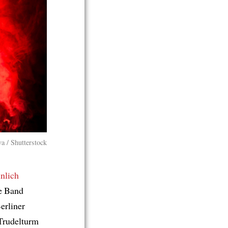
a / Shutterstock
nlich
e Band
erliner
 Trudelturm