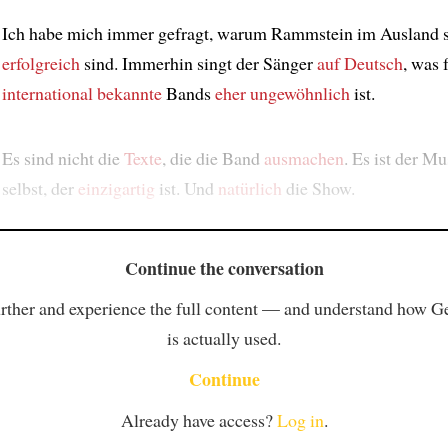
Ich habe mich immer gefragt, warum Rammstein im Ausland 
erfolgreich
sind. Immerhin singt der Sänger
auf Deutsch
, was 
international bekannte
Bands
eher ungewöhnlich
ist.
Es sind nicht die
Texte
, die die Band
ausmachen
. Es ist der Mu
selbst, der
einzigartig
ist. Und
natürlich
die Show.
Continue the conversation
rther and experience the full content — and understand how 
is actually used.
Continue
Already have access?
Log in
.