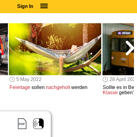
Sign In
SIGN IN
SUBSCRIBE
EDUCATIONAL LICENSES
GIFT CARDS
OTHER LANGUAGES
ABOUT US
ALEXA
5 May 2022
28 April 202
ADJUST COLORS
Feiertage
sollen
nachgeholt
werden
Sollte es in Ber
Klasse
geben?