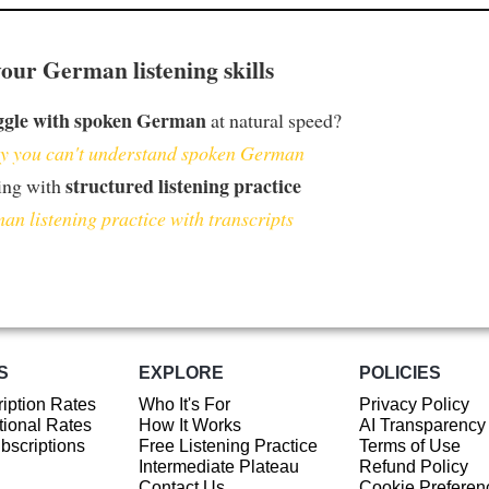
our German listening skills
ggle with spoken German
at natural speed?
 you can't understand spoken German
structured listening practice
ing with
an listening practice with transcripts
S
EXPLORE
POLICIES
iption Rates
Who It's For
Privacy Policy
ional Rates
How It Works
AI Transparency
ubscriptions
Free Listening Practice
Terms of Use
Intermediate Plateau
Refund Policy
Contact Us
Cookie Preferen