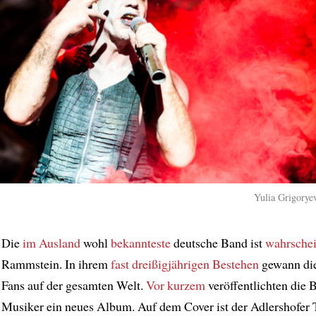
Yulia Grigoryev
Die
im Ausland
wohl
bekannteste
deutsche Band ist
wahrschei
Rammstein. In ihrem
fast dreißigjährigen Bestehen
gewann di
Fans auf der gesamten Welt.
Vor kurzem
veröffentlichten die B
Musiker ein neues Album. Auf dem Cover ist der Adlershofer