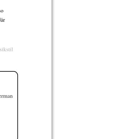
so
für
sikstil
German