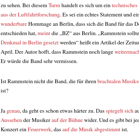
zu sehen. Bei diesem
Turm
handelt es sich um ein
technische
aus der Luftfahrtforschung
. Es sei ein echtes Statement und ei
wunderbare
Hommage an Berlin, dass sich die Band für das 
entschieden hat,
meint
die „BZ“ aus Berlin. „Rammstein sollt
Denkmal in Berlin gesetzt
werden“ heißt ein Artikel der Zeitu
April. Der Autor hofft, dass Rammstein noch lange
weitermac
Er würde die Band sehr vermissen.
Ist Rammstein nicht die Band, die für ihren
brachialen Musikst
ist?
Ja
genau
, da geht es schon etwas härter zu. Das
spiegelt sich
au
Aussehen
der Musiker
auf der Bühne
wider. Und es gibt bei j
Konzert ein
Feuerwerk
, das
auf die Musik abgestimmt
ist.