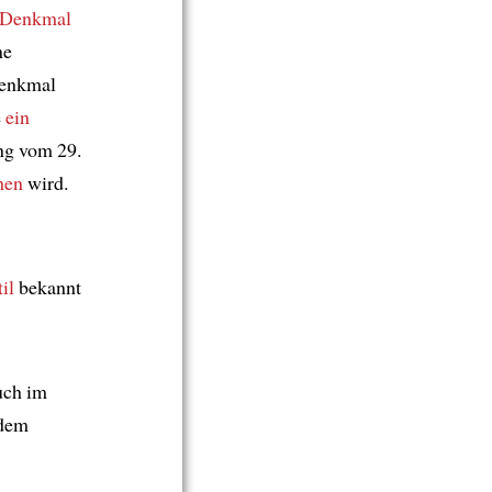
s Denkmal
ne
Denkmal
e
ein
ng vom 29.
hen
wird.
il
bekannt
ch im
edem