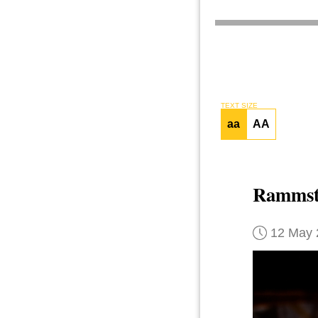
TEXT SIZE
aa
AA
Rammst
12 May 