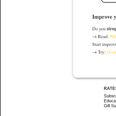
Improve y
stru
Do you
→ Read:
Why
Start improv
→ Try:
Germ
RATE
Subscr
Educat
Gift S