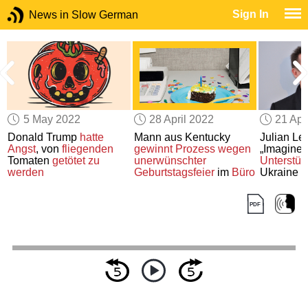
Sign In
News in Slow German
5 May 2022
28 April 2022
21 Apr
Donald Trump
hatte
Mann aus Kentucky
Julian L
Angst
, von
fliegenden
gewinnt Prozess
wegen
„Imagine
Tomaten
getötet zu
unerwünschter
Unterstüt
werden
Geburtstagsfeier
im
Büro
Ukraine a