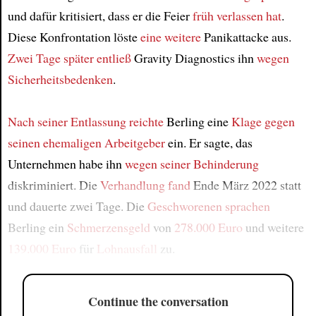
und dafür kritisiert, dass er die Feier
früh verlassen hat
.
Diese Konfrontation löste
eine weitere
Panikattacke aus.
Zwei Tage später
entließ
Gravity Diagnostics ihn
wegen
Sicherheitsbedenken
.
Nach seiner Entlassung
reichte
Berling eine
Klage
gegen
seinen ehemaligen Arbeitgeber
ein. Er sagte, das
Unternehmen habe ihn
wegen seiner Behinderung
diskriminiert. Die
Verhandlung
fand
Ende März 2022 statt
und dauerte zwei Tage. Die
Geschworenen
sprachen
Berling ein
Schmerzensgeld
von
278.000 Euro
und weitere
139.000 Euro
für
Lohnausfall
zu.
Continue the conversation