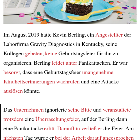
Im August 2019 hatte Kevin Berling, ein
Angestellter
der
Laborfirma Gravity Diagnostics in Kentucky, seine
Kollegen
gebeten
,
keine
Geburtstagsfeier für ihn zu
organisieren. Berling
leidet unter
Panikattacken. Er war
besorgt
, dass eine Geburtstagsfeier
unangenehme
Kindheitserinnerungen wachrufen
und eine Attacke
auslösen
könnte.
Das
Unternehmen
ignorierte
seine Bitte
und
veranstaltete
trotzdem
eine
Überraschungsfeier
, auf der Berling dann
Article
eine Panikattacke
erlitt
.
Daraufhin
verließ er
die Feier. Am
nächsten
Tag wurde er
bei der Arbeit
darauf angesprochen