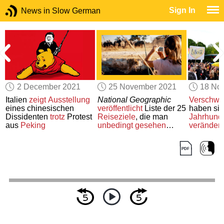
Sign In
News in Slow German
2 December 2021
25 November 2021
18 No
Italien
zeigt Ausstellung
National Geographic
Verschwö
-
eines chinesischen
veröffentlicht
Liste der 25
haben si
Dissidenten
trotz
Protest
Reiseziele
, die man
Jahrhund
aus
Peking
unbedingt gesehen
verändert
haben muss