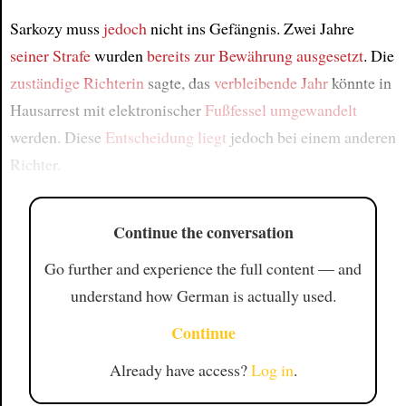
Sarkozy muss
jedoch
nicht ins Gefängnis. Zwei Jahre
seiner Strafe
wurden
bereits zur Bewährung ausgesetzt
. Die
zuständige Richterin
sagte, das
verbleibende Jahr
könnte in
Hausarrest mit elektronischer
Fußfessel
umgewandelt
werden. Diese
Entscheidung
liegt
jedoch bei einem anderen
Richter.
Continue the conversation
Go further and experience the full content — and
understand how German is actually used.
Continue
Already have access?
Log in
.