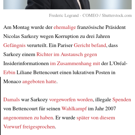
Frederic Legrand - COMEO / Shutterstock.com
Am Montag wurde der
ehemalige
französische Präsident
Nicolas Sarkozy wegen Korruption zu drei Jahren
Gefängnis
verurteilt. Ein Pariser
Gericht
befand
, dass
Sarkozy einem
Richter
im Austausch gegen
Insiderinformationen
im Zusammenhang mit
der L'Oréal-
Erbin
Liliane Bettencourt einen lukrativen Posten in
Monaco
angeboten hatte
.
Article
Damals
war Sarkozy
vorgeworfen worden
, illegale
Spenden
von Bettencourt für seinen
Wahlkampf
im Jahr 2007
angenommen zu haben
. Er wurde
später
von diesem
Vorwurf
freigesprochen
.