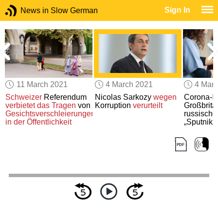
Sign In
News in Slow German
11 March 2021
4 March 2021
4 Mar
Schweizer
Referendum
Nicolas Sarkozy
wegen
Corona-
I
verbietet
das Tragen
von
Korruption
verurteilt
Großbrita
Gesichtsverschleierungen
russische
in der Öffentlichkeit
„Sputnik 
Spaltung