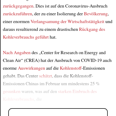
zurückgegangen
. Dies ist auf den Coronavirus-Ausbruch
zurückzuführen
, der zu einer Isolierung der
Bevölkerung
,
einer enormen
Verlangsamung der Wirtschaftstätigkeit
und
daraus resultierend zu einem drastischen
Rückgang des
Kohleverbrauchs
geführt
hat.
Nach Angaben
des „Center for Research on Energy and
Clean Air“ (CREA) hat der Ausbruch von COVID-19 auch
enorme
Auswirkungen
auf die
Kohlenstoff
-Emissionen
gehabt. Das Center
schätzt
, dass die Kohlenstoff-
Emissionen Chinas im Februar um mindestens 25 %
gesunken
waren, was auf den
starken Einbruch des
Kohleverbrauchs
, die