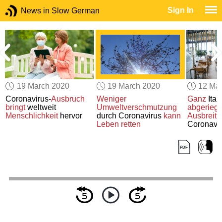
Sign In
News in Slow German
19 March 2020
19 March 2020
12 Ma
Coronavirus-
Ausbruch
Weniger
Ganz
Itali
bringt
weltweit
Umweltverschmutzung
abgeriege
Menschlichkeit
hervor
durch Coronavirus
kann
Ausbreit
Leben retten
Coronavi
verhinder