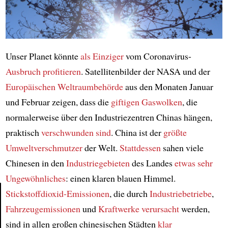
Unser Planet könnte
als Einziger
vom Coronavirus-
Ausbruch
profitieren
. Satellitenbilder der NASA und der
Europäischen Weltraumbehörde
aus den Monaten Januar
und Februar zeigen, dass die
giftigen Gaswolken
, die
normalerweise über den Industriezentren Chinas hängen,
praktisch
verschwunden sind
. China ist der
größte
Umweltverschmutzer
der Welt.
Stattdessen
sahen viele
Chinesen in den
Industriegebieten
des Landes
etwas sehr
Ungewöhnliches
: einen klaren blauen Himmel.
Stickstoffdioxid-Emissionen
, die durch
Industriebetriebe
,
Fahrzeugemissionen
und
Kraftwerke
verursacht
werden,
Article
sind in allen großen chinesischen Städten
klar