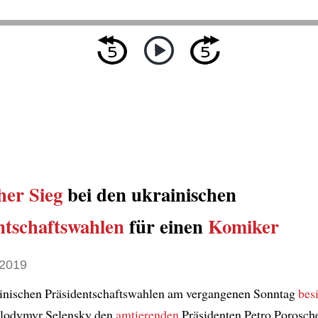
er Sieg
bei den ukrainischen
ntschaftswahlen
für einen
Komiker
 2019
ainischen Präsidentschaftswahlen am vergangenen Sonntag
bes
lodymyr Selensky den
amtierenden
Präsidenten Petro Porosch