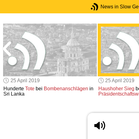
News in Slow G
25 April 2019
25 April 2019
e
Hunderte
Tote
bei
Bombenanschlägen
in
Haushoher Sieg
be
Sri Lanka
Präsidentschaftsw