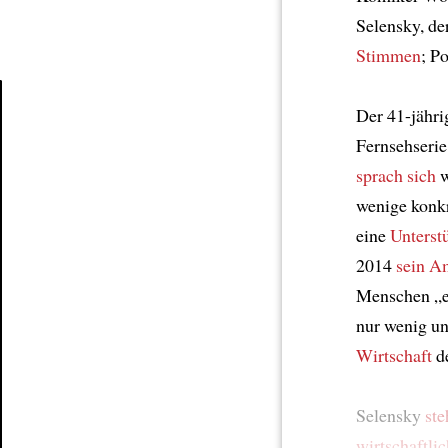
Selensky, de
Stimmen
; P
Der 41-jähri
Article
Fernsehserie,
sprach sich
w
wenige konkr
eine
Unterst
2014
sein Am
Menschen „e
nur wenig u
Wirtschaft
d
Selensky
ste
wirtschaftli