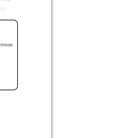
 Sel
German