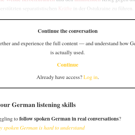
erstützten separatistischen
Kräfte
in der Ostukraine zu führen.
Continue the conversation
rther and experience the full content — and understand how 
is actually used.
Continue
Already have access?
Log in
.
our German listening skills
follow spoken German in real conversations
ggling to
?
 spoken German is hard to understand