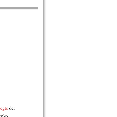
iegte
der
enko.