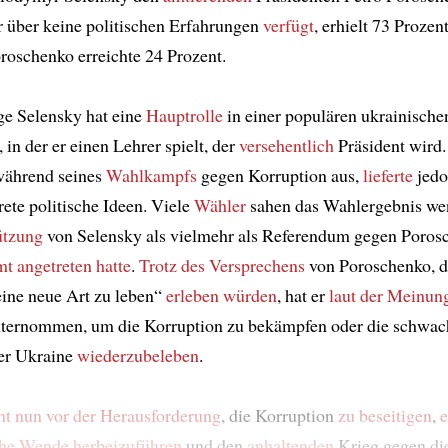
r über keine politischen Erfahrungen
verfügt
, erhielt 73 Prozen
oroschenko erreichte 24 Prozent.
ge Selensky hat eine
Hauptrolle
in einer populären ukrainische
 in der er einen Lehrer spielt, der
versehentlich
Präsident wird.
ährend seines
Wahlkampfs
gegen Korruption aus,
lieferte
jedo
ete politische Ideen. Viele
Wähler
sahen das Wahlergebnis wen
ützung
von Selensky als vielmehr als Referendum gegen Porosc
t angetreten hatte
.
Trotz des Versprechens
von Poroschenko, d
ine neue Art zu leben“
erleben würden
, hat er
laut der Meinun
nternommen, um die Korruption zu bekämpfen oder die schwac
er Ukraine
wiederzubeleben
.
ht nun vor der Herausforderung
, die Korruption
zu beseitigen
,
e
che Wende herbeizuführen
und den
anhaltenden
Krieg gegen di