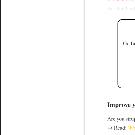
Russland unt
Go fu
Improve y
Are you stru
→ Read:
Why