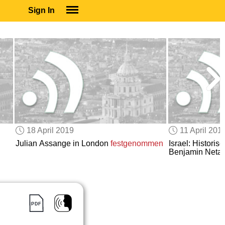
Sign In
SIGN IN
SUBSCRIBE
EDUCATIONAL LICENSES
GIFT CARDS
OTHER LANGUAGES
ABOUT US
ALEXA
18 April 2019
11 April 201
ADJUST COLORS
Julian Assange in London
festgenommen
Israel: Historis
Benjamin Neta