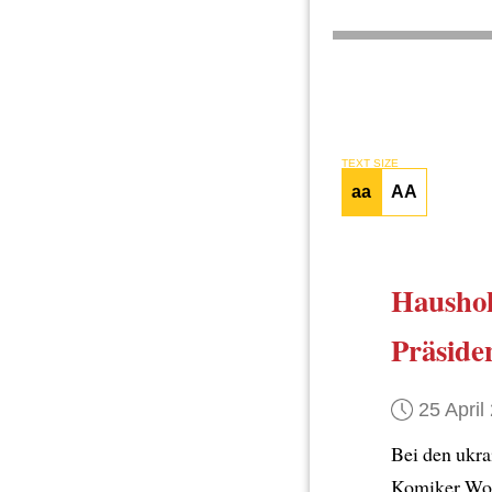
TEXT SIZE
aa
AA
Haushoh
Präside
25 April
Bei den ukr
Komiker Wo