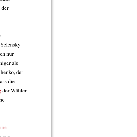
t der
n
 Selensky
ch nur
iger als
henko, der
ass die
g
der Wähler
he
ine
e von