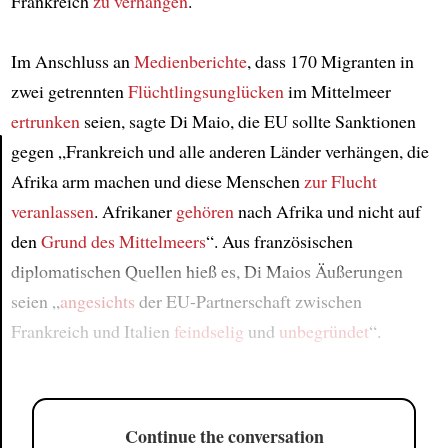
Frankreich
zu verhängen
.
Im Anschluss an
Medienberichte
, dass 170 Migranten in
zwei getrennten
Flüchtlingsunglücken
im Mittelmeer
ertrunken
seien, sagte Di Maio, die EU sollte Sanktionen
gegen „Frankreich und alle anderen Länder verhängen, die
Afrika arm machen und diese Menschen
zur Flucht
Article
veranlassen
. Afrikaner
gehören
nach Afrika und nicht auf
den
Grund des Mittelmeers
“. Aus französischen
diplomatischen Quellen hieß es, Di Maios Äußerungen
seien „
angesichts
der EU-Partnerschaft zwischen
Frankreich und Italien
feindselig
und
unbegründet
“.
Continue the conversation