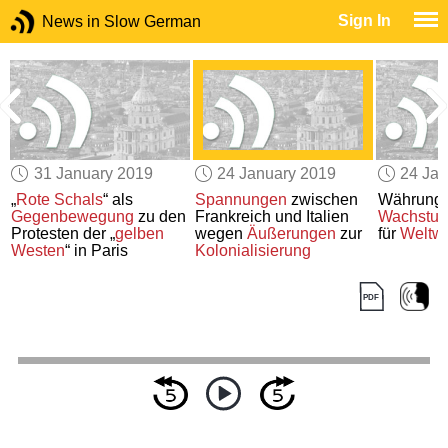
Sign In
News in Slow German
31 January 2019
24 January 2019
24 Jan
„
Rote Schals
“ als
Spannungen
zwischen
Währung
Gegenbewegung
zu den
Frankreich und Italien
Wachstum
Protesten der „
gelben
wegen
Äußerungen
zur
für
Weltwi
Westen
“ in Paris
Kolonialisierung