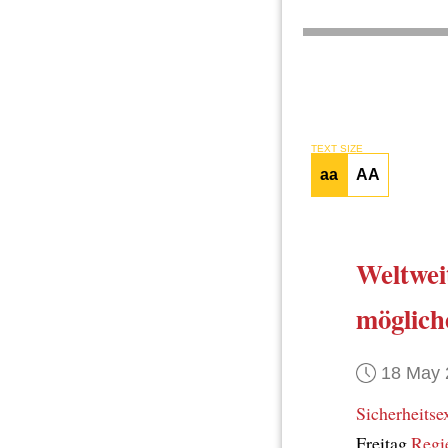
TEXT SIZE
aa
AA
Weltwei
möglich
18 May 
Sicherheitse
Freitag
Regi