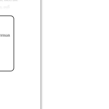
n, auß
German