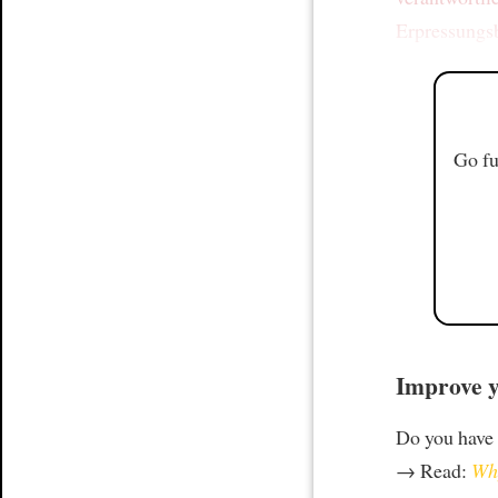
Erpressungs
Go fu
Improve y
Do you have
→ Read:
Why