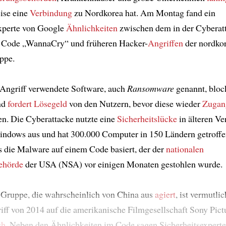
ise eine
Verbindung
zu Nordkorea hat. Am Montag fand ein
experte von Google
Ähnlichkeiten
zwischen dem in der Cyberat
 Code „WannaCry“ und früheren Hacker-
Angriffen
der nordko
ppe.
Angriff verwendete Software, auch
Ransomware
genannt, bloc
nd
fordert Lösegeld
von den Nutzern, bevor diese wieder
Zugan
en. Die Cyberattacke nutzte eine
Sicherheitslücke
in älteren Ve
indows aus und hat 300.000 Computer in 150 Ländern getroffe
s die Malware auf einem Code basiert, der der
nationalen
ehörde
der USA (NSA) vor einigen Monaten gestohlen wurde.
-Gruppe, die wahrscheinlich von China aus
agiert
, ist vermutli
ff von 2014 auf die amerikanische Filmgesellschaft Sony Pict
ch
. Neben den Ähnlichkeiten im Code sagen Sicherheitsexperten