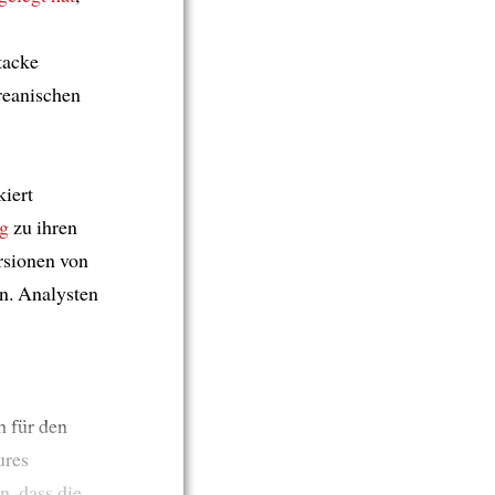
tacke
reanischen
kiert
g
zu ihren
rsionen von
n. Analysten
ch für den
ures
, dass die