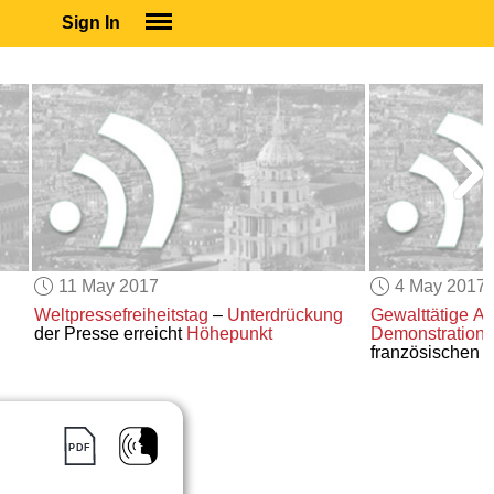
Sign In
SIGN IN
SUBSCRIBE
EDUCATIONAL LICENSES
GIFT CARDS
OTHER LANGUAGES
ABOUT US
ALEXA
11 May 2017
4 May 2017
ADJUST COLORS
Weltpressefreiheitstag
–
Unterdrückung
Gewalttätige A
der Presse erreicht
Höhepunkt
Demonstration
französischen
P