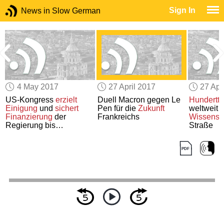
Sign In
News in Slow German
4 May 2017
27 April 2017
27 Apr
US-Kongress
erzielt
Duell Macron gegen Le
Hundertt
Einigung
und
sichert
Pen für die
Zukunft
weltweit f
m
Finanzierung
der
Frankreichs
Wissensc
Regierung bis
Straße
September