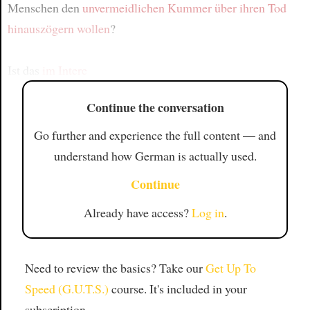
Menschen den
unvermeidlichen Kummer
über ihren Tod
hinauszögern wollen
?
Ist das
im Intere
Continue the conversation
Go further and experience the full content — and
understand how German is actually used.
Continue
Already have access?
Log in
.
Need to review the basics? Take our
Get Up To
Speed (G.U.T.S.)
course. It's included in your
subscription.