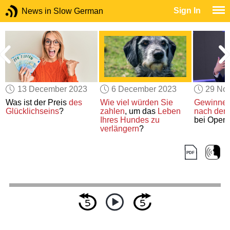
Sign In
News in Slow German
13 December 2023
6 December 2023
29 No
Was ist der Preis
des
Wie viel
würden Sie
Gewinner 
Glücklichseins
?
zahlen
, um das
Leben
nach der 
Ihres Hundes
zu
bei Open
verlängern
?