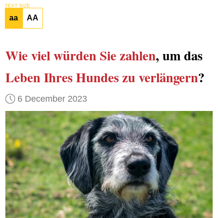
TEXT SIZE
aa
AA
Wie viel
würden Sie zahlen
, um das
Leben Ihres Hundes
zu verlängern
?
6 December 2023