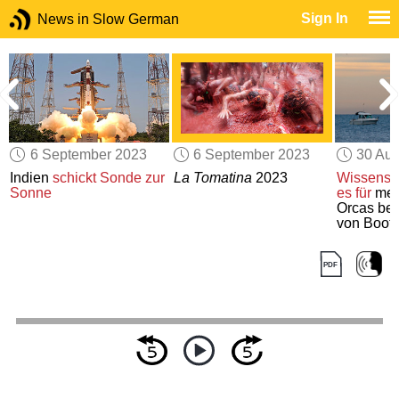
Sign In
News in Slow German
6 September 2023
6 September 2023
30 Aug
Indien
schickt Sonde
zur
La Tomatina
2023
Wissensch
Sonne
es für
mel
n
Orcas b
von Boot
Absichte
unterstell