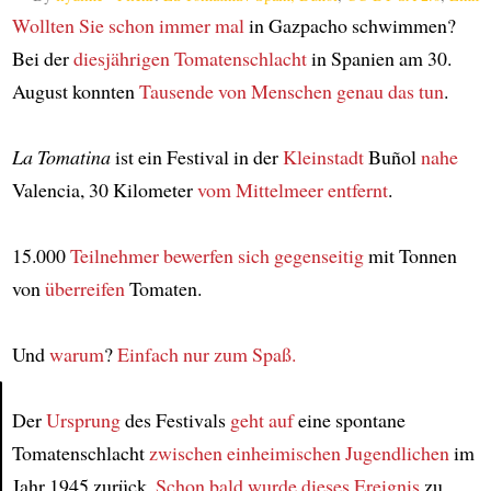
Wollten Sie schon immer mal
in Gazpacho schwimmen?
Bei der
diesjährigen
Tomatenschlacht
in Spanien am 30.
August konnten
Tausende von Menschen
genau das tun
.
La Tomatina
ist ein Festival in der
Kleinstadt
Buñol
nahe
Valencia, 30 Kilometer
vom Mittelmeer entfernt
.
15.000
Teilnehmer
bewerfen sich gegenseitig
mit Tonnen
von
überreifen
Tomaten.
Und
warum
?
Einfach nur zum Spaß.
Der
Ursprung
des Festivals
geht auf
eine spontane
Article
Tomatenschlacht
zwischen einheimischen Jugendlichen
im
Jahr 1945 zurück.
Schon bald
wurde
dieses Ereignis
zu