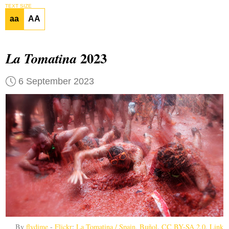
TEXT SIZE
aa
AA
2023
La Tomatina
6 September 2023
By
flydime
-
Flickr
:
La Tomatina / Spain, Buñol
,
CC BY-SA 2.0
,
Link