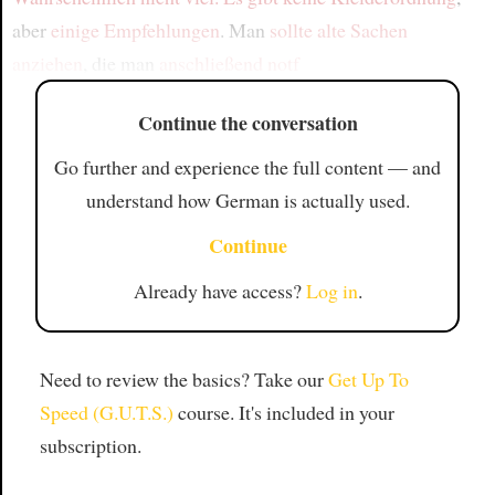
aber
einige Empfehlungen
. Man
sollte
alte Sachen
anziehen
, die man
anschließend
notf
Continue the conversation
Go further and experience the full content — and
understand how German is actually used.
Continue
Already have access?
Log in
.
Need to review the basics? Take our
Get Up To
Speed (G.U.T.S.)
course. It's included in your
subscription.