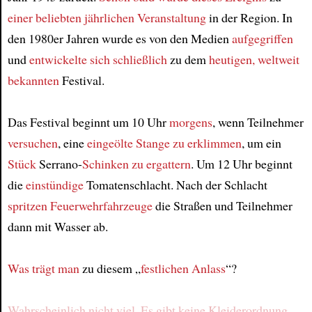
einer beliebten jährlichen Veranstaltung
in der Region. In
den 1980er Jahren wurde es von den Medien
aufgegriffen
und
entwickelte sich
schließlich
zu dem
heutigen, weltweit
bekannten
Festival.
Das Festival beginnt um 10 Uhr
morgens
, wenn Teilnehmer
versuchen
, eine
eingeölte Stange
zu erklimmen
, um ein
Stück
Serrano-
Schinken
zu ergattern
. Um 12 Uhr beginnt
die
einstündige
Tomatenschlacht. Nach der Schlacht
spritzen
Feuerwehrfahrzeuge
die Straßen und Teilnehmer
dann mit Wasser ab.
Was trägt man
zu diesem „
festlichen Anlass
“?
Wahrscheinlich nicht viel.
Es gibt
keine Kleiderordnung
,