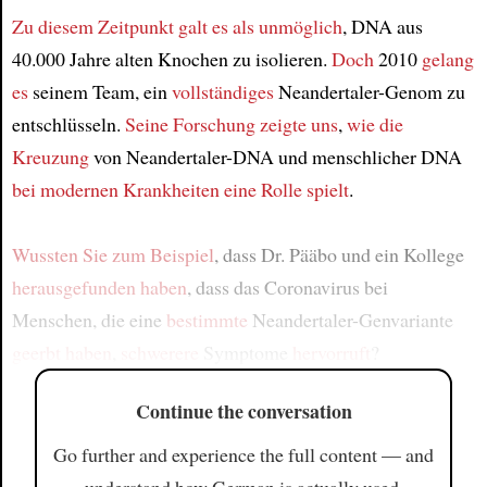
Zu diesem Zeitpunkt
galt es als
unmöglich
, DNA aus
40.000 Jahre alten Knochen zu isolieren.
Doch
2010
gelang
es
seinem Team, ein
vollständiges
Neandertaler-Genom zu
entschlüsseln.
Seine Forschung zeigte uns
,
wie die
Kreuzung
von Neandertaler-DNA und menschlicher DNA
bei modernen Krankheiten
eine Rolle spielt
.
Wussten Sie
zum Beispiel
, dass Dr. Pääbo und ein Kollege
herausgefunden haben
, dass das Coronavirus bei
Menschen, die eine
bestimmte
Neandertaler-Genvariante
geerbt haben
,
schwerere
Symptome
hervorruft
?
Continue the conversation
Go further and experience the full content — and