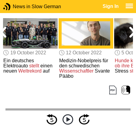
Sign In
News in Slow German
19 October 2022
12 October 2022
5 Octo
Ein deutsches
Medizin-Nobelpreis für
Hunde kö
Elektroauto
stellt
einen
den schwedischen
ob ihre Be
neuen
Weltrekord
auf
Wissenschaftler
Svante
Stress
st
Pääbo