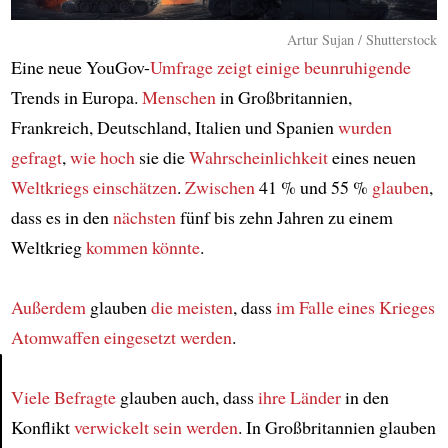
Artur Sujan / Shutterstock
Eine neue YouGov-
Umfrage
zeigt
einige beunruhigende
Trends in Europa.
Menschen
in Großbritannien,
Frankreich, Deutschland, Italien und Spanien
wurden
gefragt
,
wie hoch
sie die
Wahrscheinlichkeit
eines neuen
Weltkriegs
einschätzen
.
Zwischen
41 % und 55 %
glauben
,
dass es in den
nächsten
fünf bis zehn Jahren zu einem
Weltkrieg
kommen könnte
.
Außerdem
glauben
die meisten
, dass
im Falle eines Krieges
Atomwaffen eingesetzt werden
.
Viele Befragte
glauben auch, dass
ihre Länder
in den
Article
Konflikt
verwickelt sein werden
. In Großbritannien glauben