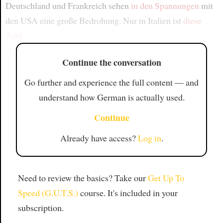
Deutschland und Frankreich sehen
in den Spannungen
mit
den USA eine große Bedrohung. Nur in Italien ist
diese
Zahl
Continue the conversation
Go further and experience the full content — and
understand how German is actually used.
Continue
Already have access?
Log in
.
Need to review the basics? Take our
Get Up To
Speed (G.U.T.S.)
course. It's included in your
subscription.