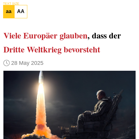
TEXT SIZE
aa
AA
Viele Europäer glauben
, dass der
Dritte Weltkrieg
bevorsteht
28 May 2025