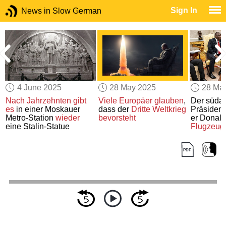
Sign In
News in Slow German
4 June 2025
28 May 2025
28 Ma
Nach Jahrzehnten
gibt
Viele Europäer glauben
,
Der südaf
es
in einer Moskauer
dass der
Dritte Weltkrieg
Präsiden
r
Metro-Station
wieder
bevorsteht
er Donal
eine Stalin-Statue
Flugzeug
kann