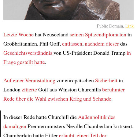
Public Domain,
Link
Letzte Woche
hat Neuseeland
seinen Spitzendiplomaten
in
Großbritannien, Phil Goff,
entlassen
,
nachdem dieser
das
Geschichtsverständnis
von US-Präsident Donald Trump
in
Frage gestellt hatte
.
Auf einer Veranstaltung
zur europäischen
Sicherheit
in
London
zitierte
Goff aus Winston Churchills
berühmter
Rede
über die Wahl
zwischen Krieg und Schande
.
In dieser Rede hatte Churchill die
Außenpolitik
des
damaligen
Premierministers Neville Chamberlain kritisiert.
Article
Chamberlain hatte Hitler
erlaubt
,
einen Teil der