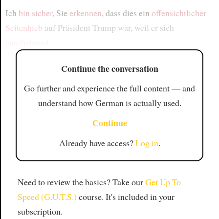
Ich
bin sicher
, Sie
erkennen
, dass dies ein
offensichtlicher
Seitenhieb
auf Präsident Trump war, weil er sich
anscheinend
Continue the conversation
Go further and experience the full content — and
understand how German is actually used.
Continue
Already have access?
Log in
.
Need to review the basics? Take our
Get Up To
Speed (G.U.T.S.)
course. It's included in your
subscription.