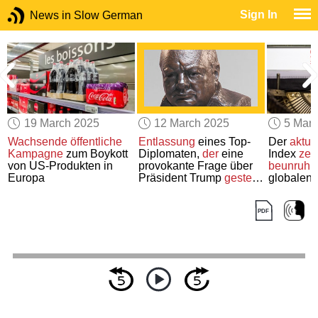
Sign In
News in Slow German
19 March 2025
12 March 2025
5 Mar
Wachsende öffentliche
Entlassung
eines Top-
Der
aktue
Kampagne
zum Boykott
Diplomaten,
der
eine
Index
zeig
von US-Produkten in
provokante Frage über
beunruhi
Europa
Präsident Trump
gestellt
globalen 
hat