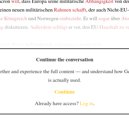
acron
will
, dass Europa seine militärische
Abhängigkeit
von de
einen neuen militärischen
Rahmen
schafft
, der auch Nicht-EU
te Königreich
und Norwegen
einbezieht
. Er will
sogar
über
Ato
ng
diskutieren.
Außerdem
schlägt
er vor, den EU-
Haushalt
zu v
seine Worte
in Frankreich
ankommen
, wo er
nicht
Continue the conversation
rther and experience the full content — and understand how 
is actually used.
Continue
Already have access?
Log in
.