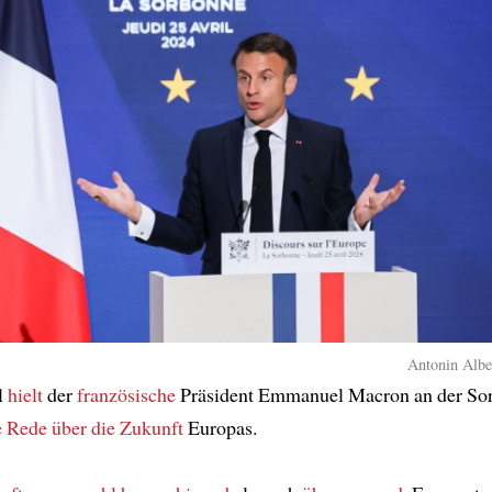
Antonin Alber
l
hielt
der
französische
Präsident Emmanuel Macron an der S
e Rede
über die Zukunft
Europas.