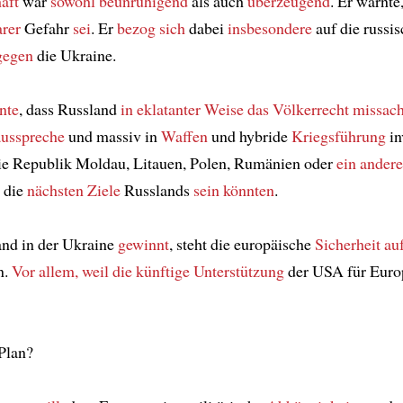
aft
war
sowohl
beunruhigend
als auch
überzeugend
. Er warnte
arer
Gefahr
sei
. Er
bezog sich
dabei
insbesondere
auf die russi
gegen
die Ukraine.
nte
, dass Russland
in eklatanter Weise
das Völkerrecht missach
ausspreche
und massiv in
Waffen
und hybride
Kriegsführung
in
die Republik Moldau, Litauen, Polen, Rumänien oder
ein andere
die
nächsten Ziele
Russlands
sein könnten
.
nd in der Ukraine
gewinnt
, steht die europäische
Sicherheit
au
n.
Vor allem, weil
die künftige Unterstützung
der USA für Eur
 Plan?