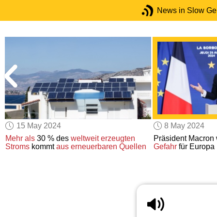
News in Slow G
15 May 2024
8 May 2024
n
Mehr als
30 % des
weltweit
erzeugten
Präsident Macron w
Stroms
kommt
aus erneuerbaren Quellen
Gefahr
für Europa