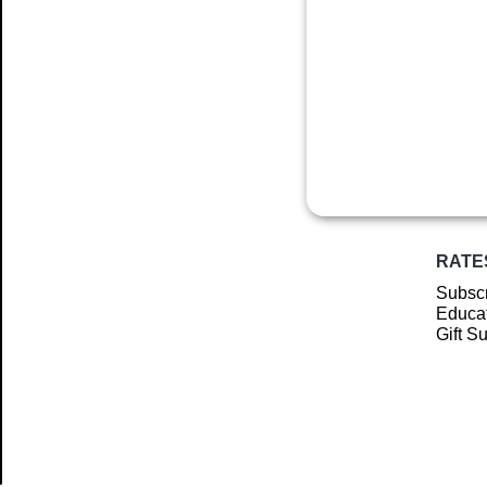
RATE
Subscr
Educat
Gift S