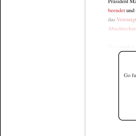
Präsident M
beendet
und 
das
Vereinig
Abschrecku
Wie
werden
Go fu