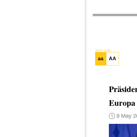
TEXT SIZE
aa
AA
Präside
Europa
8 May 2