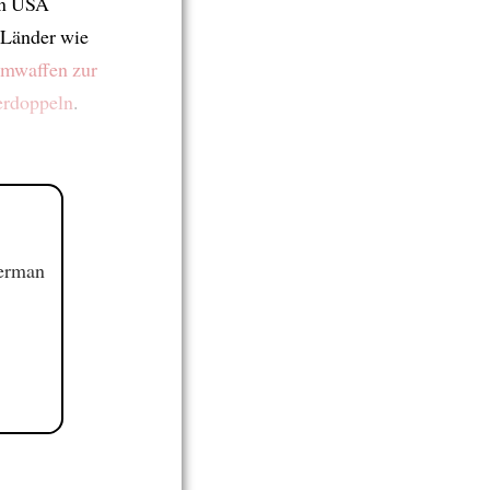
n USA
-Länder wie
mwaffen zur
erdoppeln
.
German