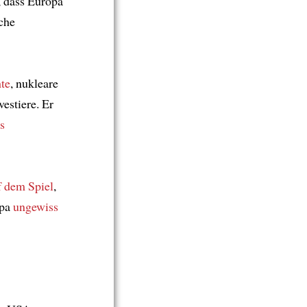
, dass Europa
sche
te
, nukleare
vestiere. Er
s
f dem Spiel
,
opa
ungewiss