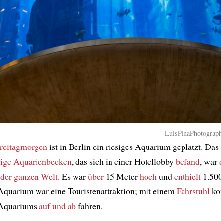
LuisPinaPhotograph
reitagmorgen
ist in Berlin ein riesiges Aquarium geplatzt. Das
mige Aquarienbecken
, das sich in einer Hotellobby
befand
, war
 der ganzen Welt
. Es war
über
15 Meter
hoch
und
enthielt
1.500
Aquarium war eine Touristenattraktion; mit einem
Fahrstuhl
ko
Aquariums
auf und ab
fahren.