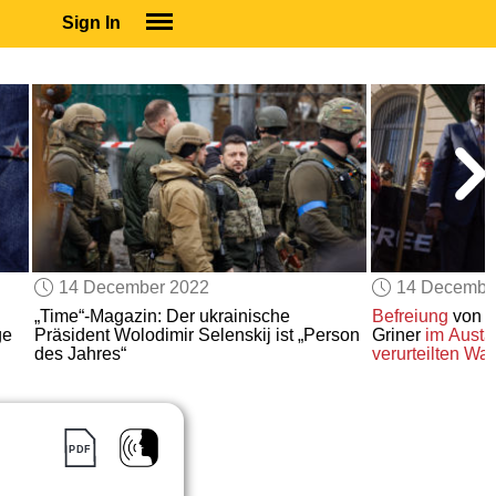
Sign In
SIGN IN
SUBSCRIBE
EDUCATIONAL LICENSES
GIFT CARDS
OTHER LANGUAGES
ABOUT US
ALEXA
14 December 2022
14 Decembe
ADJUST COLORS
„Time“-Magazin: Der ukrainische
Befreiung
von Ba
ge
Präsident Wolodimir Selenskij ist „Person
Griner
im Aust
des Jahres“
verurteilten Wa