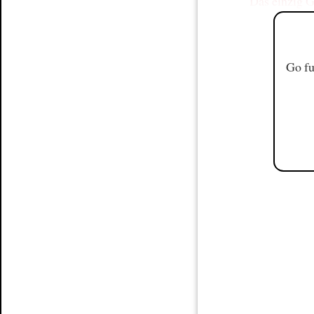
Das einzig G
Go fu