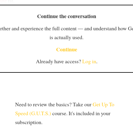
ute
ist,
Continue the conversation
rther and experience the full content — and understand how 
is actually used.
Continue
Already have access?
Log in
.
Need to review the basics? Take our
Get Up To
Speed (G.U.T.S.)
course. It's included in your
subscription.