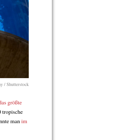
y / Shutterstock
das größte
 tropische
nnte man
im