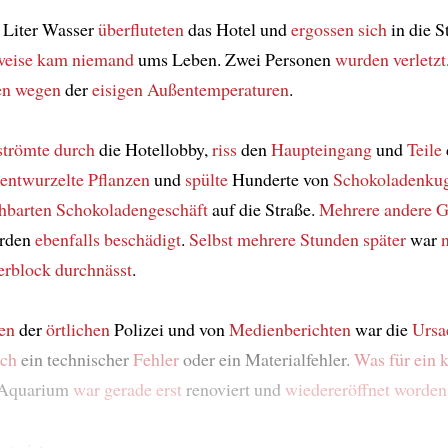
 Liter Wasser
überfluteten
das Hotel und
ergossen sich
in die S
weise
kam
niemand
ums Leben. Zwei Personen
wurden verletzt
en wegen
der
eisigen Außentemperaturen
.
strömte durch
die Hotellobby,
riss
den
Haupteingang
und
Teile
entwurzelte Pflanzen
und
spülte
Hunderte von
Schokoladenku
hbarten Schokoladengeschäft
auf die Straße.
Mehrere andere G
rden
ebenfalls
beschädigt
.
Selbst
mehrere Stunden später
war
erblock
durchnässt
.
en
der
örtlichen
Polizei und von
Medienberichten
war die
Ursa
ich
ein technischer
Fehler
oder ein Materialfehler.
Was für ein k
 Aquarium
war gerade erst
renoviert und
wiedereröffnet worden