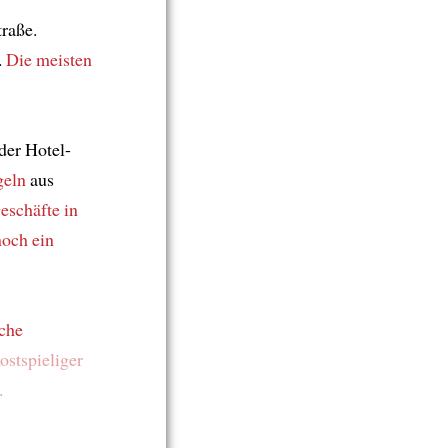
traße.
.
Die meisten
der Hotel-
geln
aus
eschäfte
in
noch
ein
che
ostspieliger
.