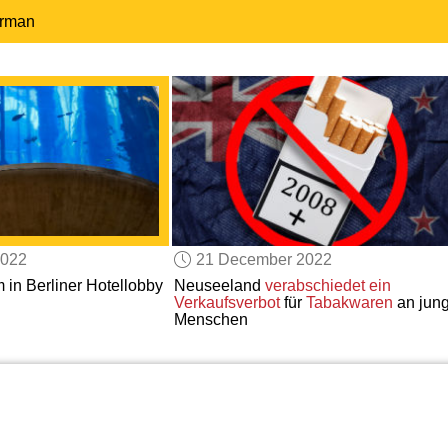
erman
2022
21 December 2022
in Berliner Hotellobby
Neuseeland
verabschiedet ein
Verkaufsverbot
für
Tabakwaren
an jun
Menschen