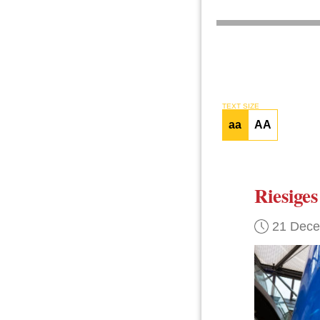
TEXT SIZE
aa
AA
Riesiges
21 Dec