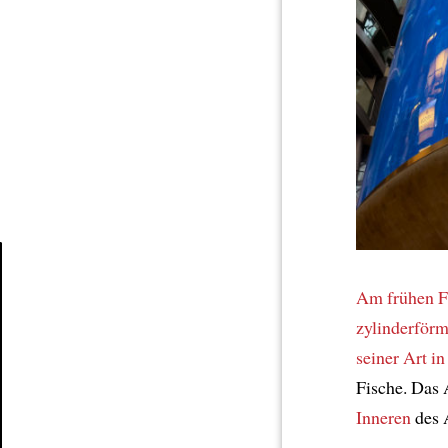
Am frühen F
Article
zylinderför
seiner Art
in
Fische. Das 
Inneren
des 