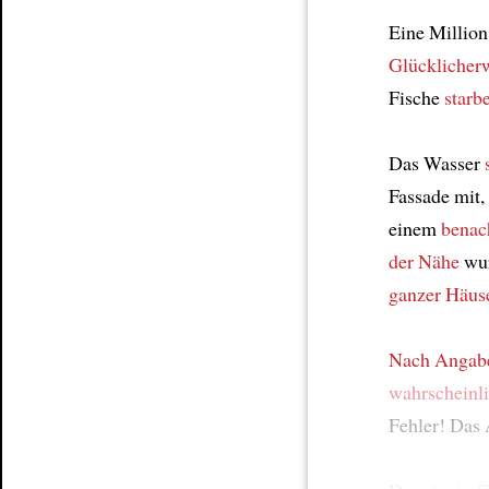
Eine Million
Glücklicher
Fische
starb
Das Wasser
Fassade mit,
einem
benac
der Nähe
wu
ganzer Häus
Nach Angab
wahrscheinl
Fehler! Das