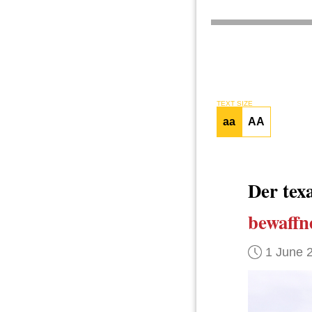
TEXT SIZE
aa
AA
Der tex
bewaffn
1 June 