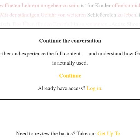
waffneten Lehrern
umgeben zu sein
, ist für Kinder
offenbar
nic
Mit der ständigen Gefahr
von weiteren
Schießereien
zu leben
,
tisch.
Das Üben
für den Ernstfall
in
sogenannten
„Active Shoot
Continue the conversation
rther and experience the full content — and understand how 
is actually used.
Continue
Already have access?
Log in
.
Need to review the basics? Take our
Get Up To