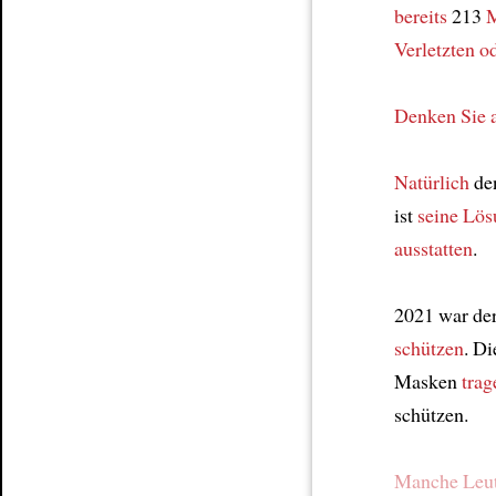
bereits
213
M
Verletzten o
Denken Sie 
Natürlich
de
ist
seine Lö
ausstatten
.
2021 war de
schützen
. D
Masken
trag
schützen.
Manche Leu