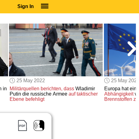
Sign In
SIGN IN
SUBSCRIBE
EDUCATIONAL LICENSES
GIFT CARDS
OTHER LANGUAGES
ABOUT US
ALEXA
25 May 2022
25 May 202
ADJUST COLORS
n in
Militärquellen berichten, dass
Wladimir
Europa hat ein
Putin die russische Armee
auf taktischer
Abhängigkeit
vo
Ebene
befehligt
Brennstoffen
zu