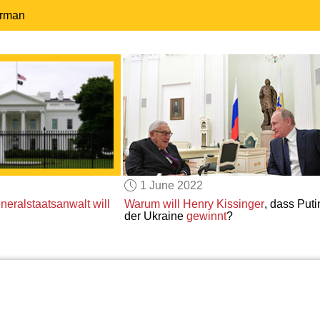
erman
1 June 2022
neralstaatsanwalt
will
Warum will Henry Kissinger
, dass Puti
der Ukraine
gewinnt
?