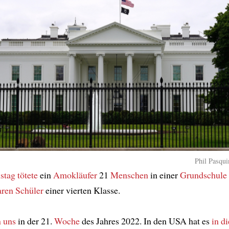
Phil Pasqui
stag
tötete
ein
Amokläufer
21
Menschen
in einer
Grundschule
aren Schüler
einer vierten Klasse.
n uns
in der 21.
Woche
des Jahres 2022. In den USA hat es
in d