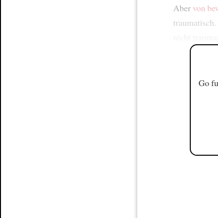
Aber
von be
traumatisch.
nicht trauma
Go fu