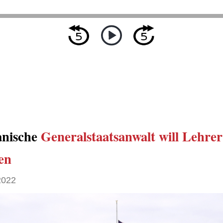
anische
Generalstaatsanwalt
will
Lehrer
en
2022