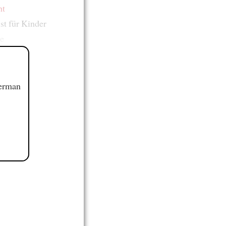
ht
 ist für Kinder
e
German