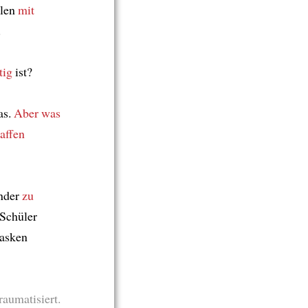
ulen
mit
.
tig
ist?
as.
Aber was
affen
inder
zu
Schüler
asken
raumatisiert.