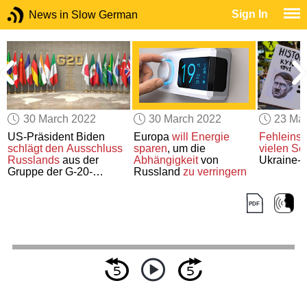
Sign In
News in Slow German
30 March 2022
30 March 2022
23 Ma
US-Präsident Biden
Europa
will Energie
Fehleins
schlägt
den Ausschluss
sparen
, um die
vielen Se
Russlands
aus der
Abhängigkeit
von
Ukraine-K
Gruppe der G-20-
Russland
zu verringern
Staaten vor