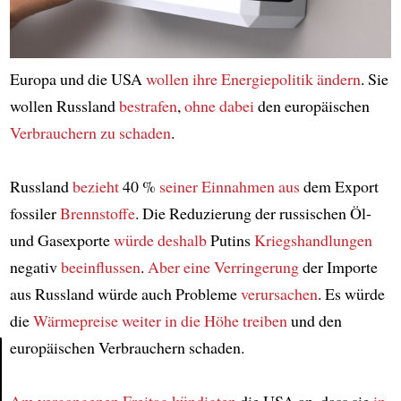
Europa und die USA
wollen
ihre Energiepolitik ändern
. Sie
wollen Russland
bestrafen
,
ohne
dabei
den europäischen
Verbrauchern
zu schaden
.
Russland
bezieht
40 %
seiner Einnahmen
aus
dem Export
fossiler
Brennstoffe
. Die Reduzierung der russischen Öl-
und Gasexporte
würde deshalb
Putins
Kriegshandlungen
negativ
beeinflussen
.
Aber eine Verringerung
der Importe
aus Russland würde auch Probleme
verursachen
. Es würde
die
Wärmepreise
weiter in die Höhe treiben
und den
europäischen Verbrauchern schaden.
Article