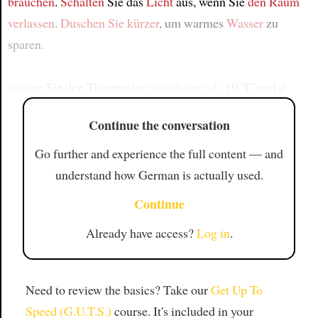
brauchen
.
Schalten
Sie das
Licht
aus, wenn Sie
den Raum
verlassen
.
Duschen Sie kürzer
, um warmes
Wasser
zu
sparen.
Stellen
Sie den Thermostat
nicht höher als
19 °C und d
Continue the conversation
Go further and experience the full content — and
understand how German is actually used.
Continue
Already have access?
Log in
.
Need to review the basics? Take our
Get Up To
Speed (G.U.T.S.)
course. It's included in your