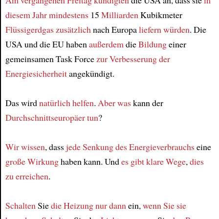
Am vergangenen Freitag
kündigten
die USA an, dass sie
in
diesem Jahr
mindestens
15
Milliarden
Kubikmeter
Flüssigerdgas
zusätzlich
nach Europa
liefern würden
. Die
USA und die EU haben
außerdem
die
Bildung
einer
gemeinsamen Task Force
zur Verbesserung der
Energiesicherheit
angekündigt.
Das wird
natürlich
helfen
.
Aber was
kann der
Durchschnittseuropäer
tun
?
Wir wissen
, dass
jede Senkung des Energieverbrauchs
eine
große Wirkung
haben kann. Und
es gibt
klare Wege
,
dies
zu erreichen
.
Schalten
Sie
die Heizung
nur dann
ein,
wenn Sie sie