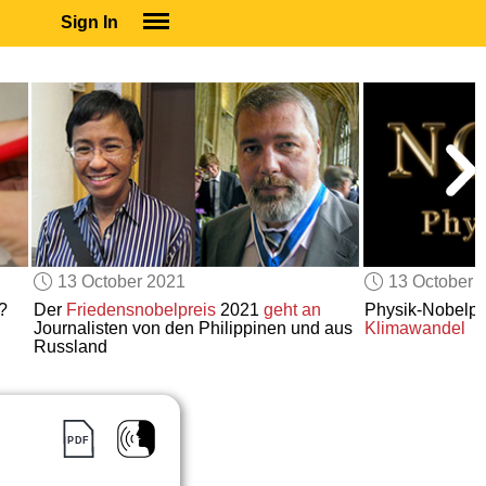
Sign In
SIGN IN
SUBSCRIBE
EDUCATIONAL LICENSES
GIFT CARDS
OTHER LANGUAGES
ABOUT US
ALEXA
13 October 2021
13 October 
ADJUST COLORS
?
Der
Friedensnobelpreis
2021
geht an
Physik-Nobelpr
Journalisten von den Philippinen und aus
Klimawandel
Russland