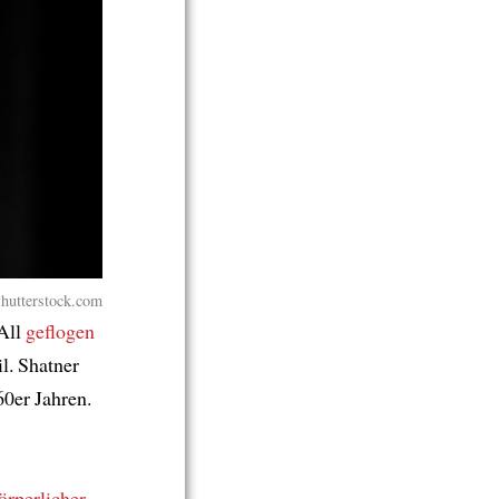
hutterstock.com
All
geflogen
l. Shatner
60er Jahren.
körperlicher