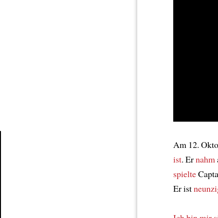
Am 12. Okto
ist
. Er
nahm
Article
spielte
Capta
Er ist
neunzig
Ich bin mir s