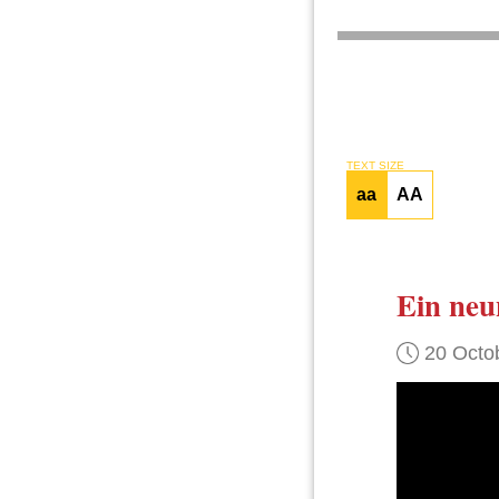
TEXT SIZE
aa
AA
Ein neu
20 Octo