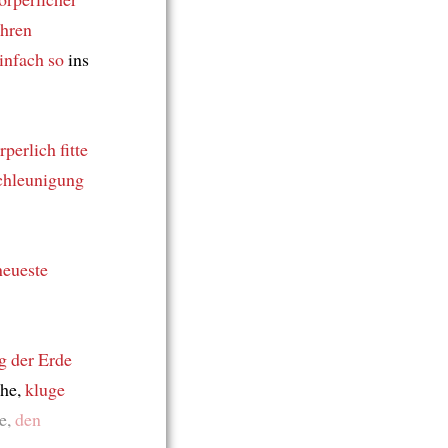
ahren
infach so
ins
perlich fitte
schleunigung
neueste
g der Erde
che,
kluge
e,
den