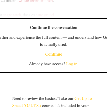
zu finden,
wo sie leben können
.
am
sagte auch
, dass es
eine grund
Continue the conversation
rther and experience the full content — and understand how 
is actually used.
Continue
Already have access?
Log in
.
Need to review the basics? Take our
Get Up To
Speed (G.U.T.S.)
course. It's included in your