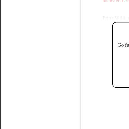
nächsten Ort
Prinz Willi
Go fu