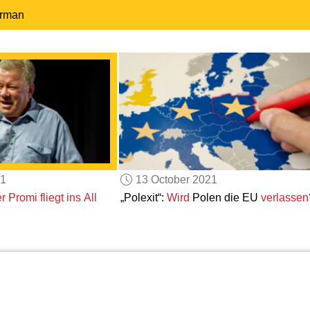
erman
21
13 October 2021
er Promi
fliegt ins All
„Polexit“:
Wird
Polen die EU
verlassen