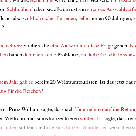
or.
Schließlich
haben sie alle ein extrem
strenges Auswahlverf
 Ist es also
wirklich sicher für jeden
,
selbst
einen 90-Jährigen,
e
n?
ts
mehrere
Studien, die
eine Antwort
auf diese Frage
geben.
Kör
chen
haben
demnach
keine
Probleme,
die hohe Gravitationsbe
esem Jahr
gab es
bereits 20 Weltraumtouristen. Ist das jetzt das
eug
für die Reichen
?
ens Prinz William sagte, dass sich
Unternehmer
auf die Rettun
en Weltraumtourismus konzentrieren
sollten
. Er sagte, dass rei
ersuchen
sollten, die Erde
zu schützen
.
Stattdessen
versuchen si