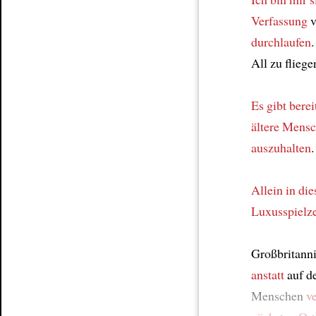
Verfassung
v
durchlaufen
.
All zu fliege
Es gibt berei
ältere Mens
auszuhalten
.
Allein in di
Luxusspielz
Großbritanni
anstatt
auf d
Menschen
v