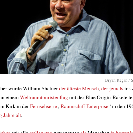
Bryan Regan / S
ber wurde William Shatner
der älteste Mensch
,
der jemals
ins 
an einem
Weltraumtouristenflug
mit der Blue Origin-Rakete tei
in Kirk in der
Fernsehserie
„
Raumschiff Enterprise
“ in den 19
 Jahre alt
.
icher
, wir alle
stellen uns
Astronauten
als
Menschen
in bester 