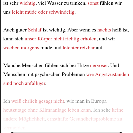
ist sehr
wichtig
, viel Wasser zu trinken,
sonst
fühlen wir
uns
leicht müde oder schwindelig
.
Auch guter
Schlaf
ist wichtig. Aber wenn es
nachts
heiß ist,
kann sich
unser Körper
nicht richtig erholen
, und wir
wachen
morgens
müde und
leichter reizbar
auf.
Manche Menschen fühlen sich bei Hitze
nervöser
. Und
Menschen mit psychischen Problemen
wie Angstzuständen
sind noch anfälliger
.
Ich
weiß ehrlich gesagt nicht
, wie man in Europa
heutzutage
ohne Klimaanlage
leben kann
. Ich sehe
keine
andere Möglichkeit
,
ernsthafte Gesundheitsprobleme zu
vermeiden
.