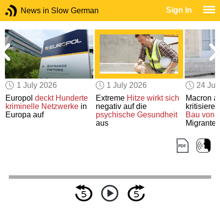
Sign In
News in Slow German
1 July 2026
1 July 2026
24 Ju
Europol
deckt
Hunderte
Extreme
Hitze
wirkt sich
Macron a
kriminelle Netzwerke
in
negativ auf die
kritisiere
Europa auf
psychische Gesundheit
Bau von 
aus
Migrante
EU