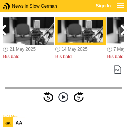
Sign In
News in Slow German
21 May 2025
14 May 2025
7 May
Bis bald
Bis bald
Bis bald
TEXT SIZE
aa
AA