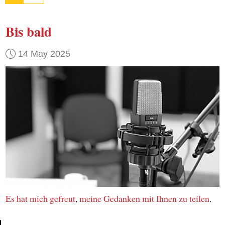
Bis bald
14 May 2025
Es hat mich gefreut
,
meine Gedanken
mit Ihnen
zu teilen
.