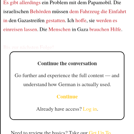
Es gibt
allerdings
ein Problem mit dem Papamobil. Die
israelischen
Behörden
müssen
dem Fahrzeug
die Einfahrt
Article
in
den Gazastreifen
gestatten
. Ich
hoffe
, sie
werden es
einreisen lassen
. Die
Menschen
in Gaza
brauchen Hilfe
.
Bis zur nächsten Folge!
Continue the conversation
Go further and experience the full content — and
understand how German is actually used.
Continue
Already have access?
Log in
.
Need to review the basics? Take our
Get Up To