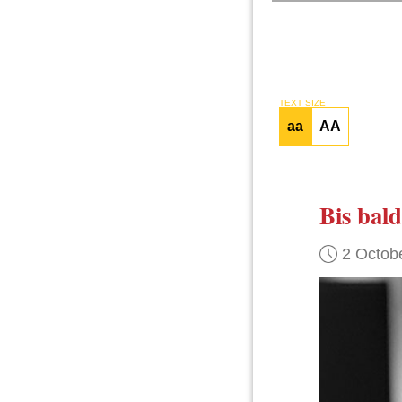
TEXT SIZE
aa
AA
Bis bald
2 Octob