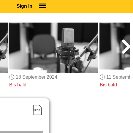
Sign In
SIGN IN
SUBSCRIBE
EDUCATIONAL LICENSES
GIFT CARDS
OTHER LANGUAGES
ABOUT US
ALEXA
18 September 2024
11 Septemb
ADJUST COLORS
Bis bald
Bis bald