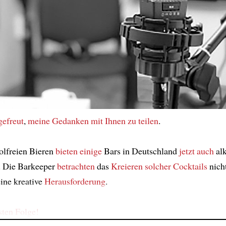
gefreut
,
meine Gedanken
mit Ihnen
zu teilen
.
olfreien Bieren
bieten
einige
Bars in Deutschland
jetzt auch
alk
. Die Barkeeper
betrachten
das
Kreieren solcher Cocktails
nicht
ine kreative
Herausforderung
.
sten Folge!