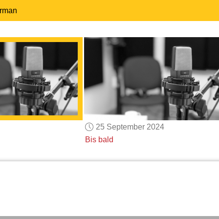
erman
25 September 2024
Bis bald