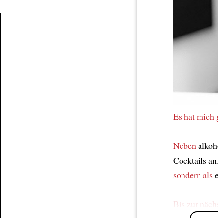
Article
Es hat mich 
Neben
alkoh
Cocktails an
sondern als
e
Bis zur näch