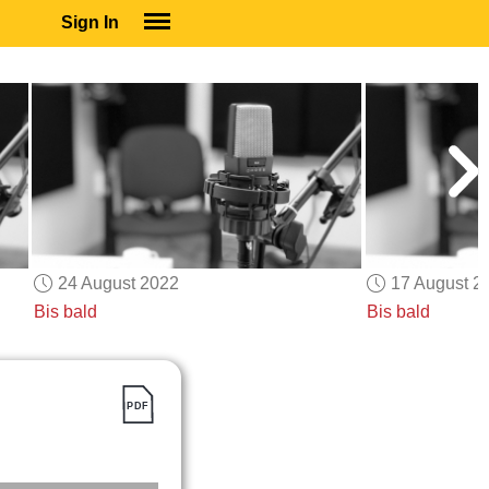
Sign In
SIGN IN
SUBSCRIBE
EDUCATIONAL LICENSES
GIFT CARDS
OTHER LANGUAGES
ABOUT US
ALEXA
24 August 2022
17 August 2
ADJUST COLORS
Bis bald
Bis bald