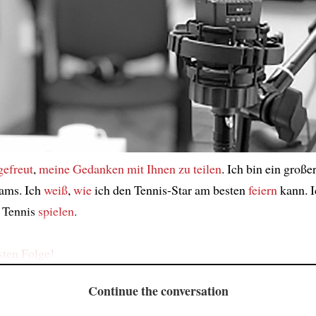
gefreut
,
meine Gedanken
mit Ihnen
zu teilen
. Ich bin ein große
iams. Ich
weiß
,
wie
ich den Tennis-Star am besten
feiern
kann. I
Tennis
spielen
.
sten Folge!
Continue the conversation