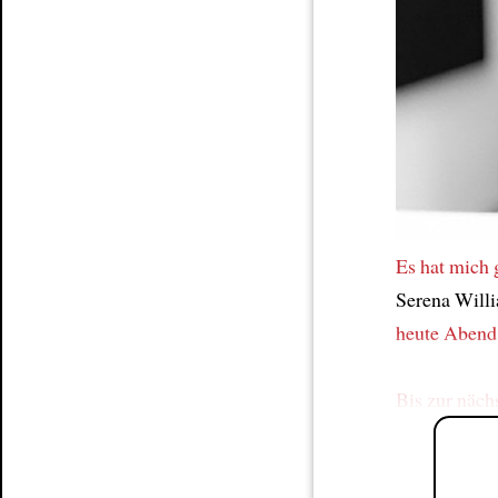
Article
Es hat mich 
Serena Will
heute Abend
Bis zur näch