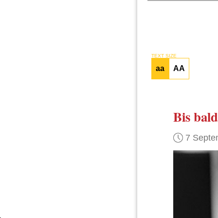
TEXT SIZE
aa
AA
Bis bald
7 Septe