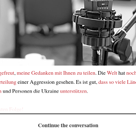
gefreut
,
meine Gedanken
mit Ihnen
zu teilen
. Die
Welt
hat
noch
rteilung
einer Aggression gesehen. Es ist gut,
dass so viele Län
n
und Personen die Ukraine
unterstützen
.
sten Folge!
Continue the conversation