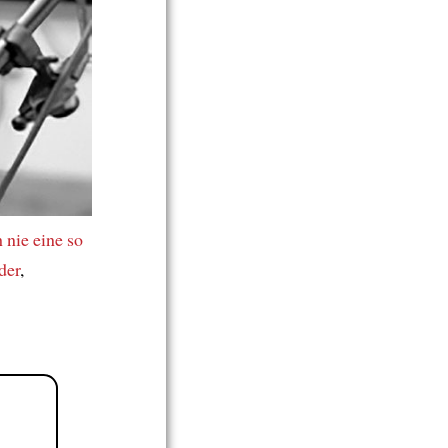
 nie
eine so
der
,