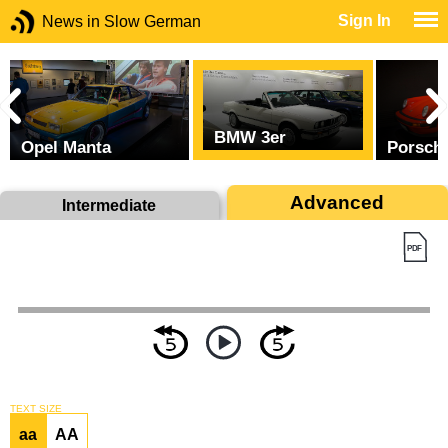
Sign In
News in Slow German
BMW 3er
Opel Manta
Porsch
Advanced
Intermediate
TEXT SIZE
aa
AA