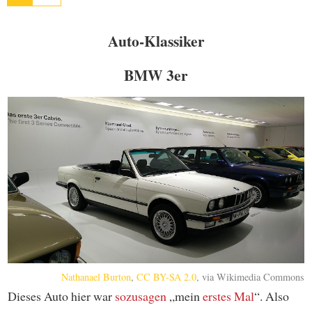
Auto-Klassiker
BMW 3er
Nathanael Burton
,
CC BY-SA 2.0
, via Wikimedia Commons
Dieses Auto hier war
sozusagen
„mein
erstes Mal
“. Also