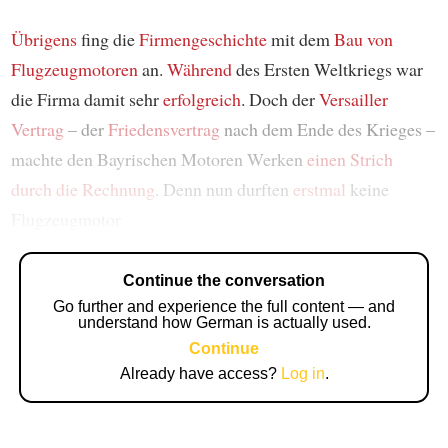
Übrigens
fing die
Firmengeschichte
mit dem
Bau von
Flugzeugmotoren
an.
Während
des Ersten Weltkriegs war
die Firma damit sehr
erfolgreich
. Doch der
Versailler
Vertrag
– der
Friedensvertrag
nach dem Ende des Krieges –
machte den Bayrischen Motoren Werken
einen Strich
durch die Rechnung
. Denn nun durften
erstmal
keine
Flugzeugmotor
Continue the conversation
Go further and experience the full content — and
understand how German is actually used.
Continue
Already have access?
Log in
.