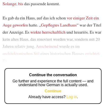
Solange, bis
das passende kommt.
Es gab da ein Haus, auf das ich schon
vor einiger Zeit
ein
Auge geworfen
hatte. „
Gepflegtes Landhaus
“ war der Titel
der Anzeige. Es
wirkte
herrschaftlich
und luxuriös. Es war
kein altes Haus, das renoviert worden war, sondern mit 20
Jahren relativ jung.
Anscheinend
wurde es im
architektonischen Stil
eines historischen Hauses
errichtet
.
Es
Continue the conversation
Go further and experience the full content — and
understand how German is actually used.
Continue
Already have access?
Log in
.