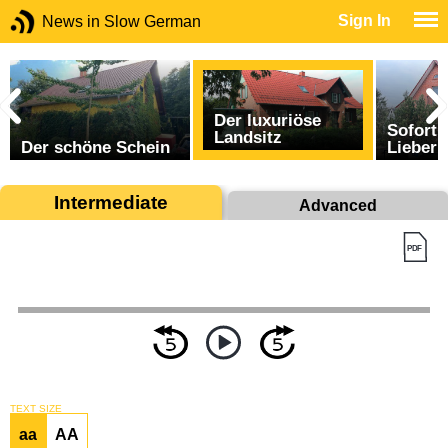
Sign In
News in Slow German
Der luxuriöse
Sofort 
Landsitz
Der schöne Schein
Lieber 
Intermediate
Advanced
TEXT SIZE
aa
AA