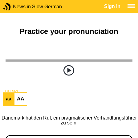
Sign In
News in Slow German
Practice your pronunciation
TEXT SIZE
aa
AA
Dänemark hat den Ruf, ein pragmatischer Verhandlungsführer
zu sein.