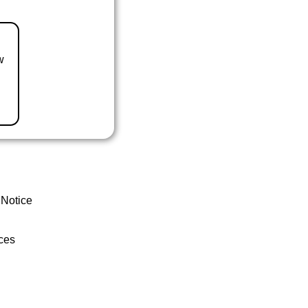
w
 Notice
ces