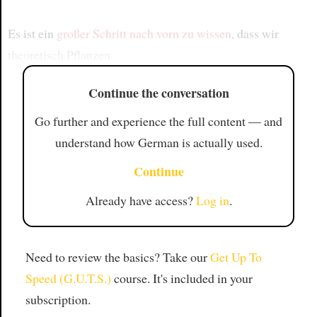
Es ist ein
großer Schritt nach vorn
zu wissen
, dass wir
theoretisch Pflanzen
Continue the conversation
Go further and experience the full content — and
understand how German is actually used.
Continue
Already have access?
Log in
.
Need to review the basics? Take our
Get Up To
Speed (G.U.T.S.)
course. It's included in your
subscription.