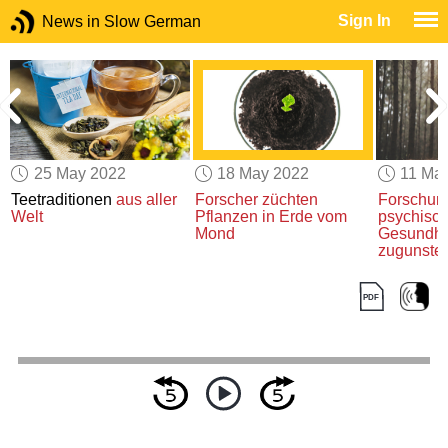
Sign In
News in Slow German
25 May 2022
18 May 2022
11 Ma
Teetraditionen
aus aller
Forscher
züchten
Forschun
Welt
Pflanzen
in Erde vom
psychisc
Mond
Gesundhe
zugunste