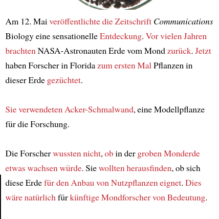
Am 12. Mai
veröffentlichte
die Zeitschrift
Communications
Biology eine sensationelle
Entdeckung
.
Vor vielen Jahren
brachten
NASA-Astronauten Erde vom Mond
zurück
.
Jetzt
haben Forscher in Florida
zum ersten Mal
Pflanzen in
dieser Erde
gezüchtet
.
Sie verwendeten
Acker-Schmalwand
, eine Modellpflanze
für die Forschung.
Die Forscher
wussten nicht
,
ob
in der
groben Monderde
etwas wachsen würde
. Sie
wollten herausfinden
, ob sich
diese Erde
für den Anbau von
Nutzpflanzen
eignet
.
Dies
wäre natürlich
für
künftige Mondforscher
von Bedeutung
.
Article