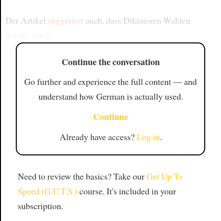
Der Artikel
suggeriert
auch, dass Diktatoren Wahlen
nutzen
, um
ih
Continue the conversation
Go further and experience the full content — and
understand how German is actually used.
Continue
Already have access?
Log in
.
Need to review the basics? Take our
Get Up To
Speed (G.U.T.S.)
course. It's included in your
subscription.