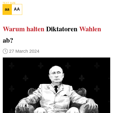
TEXT SIZE
aa
AA
Warum
halten
Diktatoren
Wahlen
ab?
27 March 2024