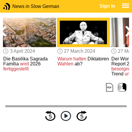
Sign In
News in Slow German
3 April 2024
27 March 2024
27 Ma
Die Basilika Sagrada
Warum
halten
Diktatoren
Der Worl
Família
wird
2026
Wahlen
ab?
Report 2
fertiggestellt
besorgni
Trend
unt
Mensche