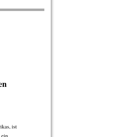
en
kas, ist
 ein