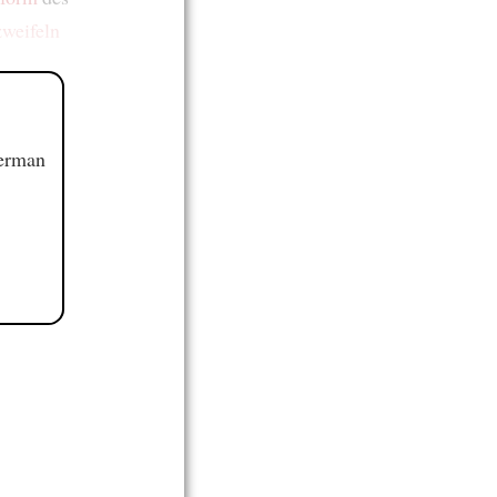
weifeln
German