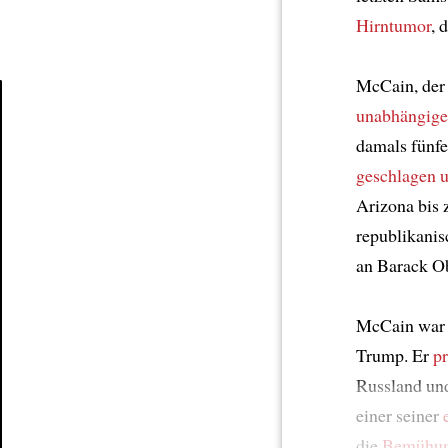
Hirntumor
, 
McCain, der
unabhängige
Article
damals fünfe
geschlagen u
Arizona bis 
republikani
an Barack O
McCain war
Trump. Er
p
Russland un
einer seiner
die
Bemühu