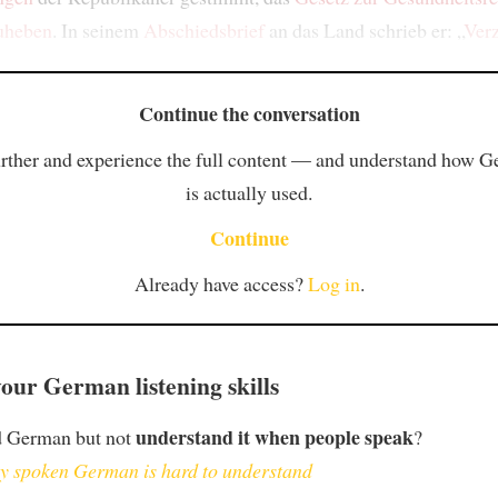
uheben
. In seinem
Abschiedsbrief
an das Land schrieb er: „
Verz
Continue the conversation
rther and experience the full content — and understand how 
is actually used.
Continue
Already have access?
Log in
.
our German listening skills
understand it when people speak
d German but not
?
 spoken German is hard to understand