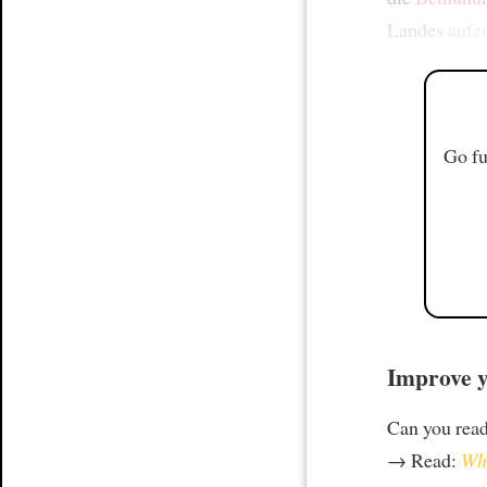
Landes
aufz
Go fu
Improve y
Can you rea
→ Read:
Why