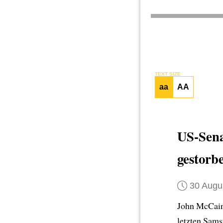
TEXT SIZE
aa
AA
US-Sena
gestorb
30 Augu
John McCain
letzten Sams