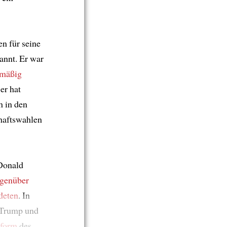
en für seine
annt. Er war
emäßig
er hat
h in den
chaftswahlen
Donald
egenüber
deten
. In
 Trump und
eform
des