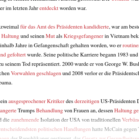
der im letzten Jahr
entdeckt
worden war.
 zweimal
für das Amt des Präsidenten kandidierte
, war am best
 Haltung
und seinen
Mut
als
Kriegsgefangener
in Vietnam bek
inhalb Jahre in Gefangenschaft gehalten worden, wo er
routin
nd gefoltert
wurde. Seine politische Karriere begann 1983 und 
zu seinem Tod repräsentiert. 2000 wurde er von George W. Bus
schen
Vorwahlen
geschlagen
und 2008 verlor er die Präsidents
bama.
 ein
ausgesprochener Kritiker
des
derzeitigen
US-Präsidenten 
rangerte
Trumps
Behandlung
von Frauen an, dessen
Haltung g
d die
zunehmende
Isolation der USA von traditionellen
Verbün
entscheidendsten politischen Handlungen
hatte McCain gegen
ngen
der Republikaner gestimmt, das
Gesetz zur Gesundheitsr