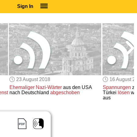
Sign In
SIGN IN
SUBSCRIBE
EDUCATIONAL LICENSES
GIFT CARDS
OTHER LANGUAGES
ABOUT US
ALEXA
23 August 2018
16 August 2
ADJUST COLORS
Ehemaliger
Nazi-Wärter
aus den USA
Spannungen
zw
enst
nach Deutschland
abgeschoben
Türkei
lösen
we
aus