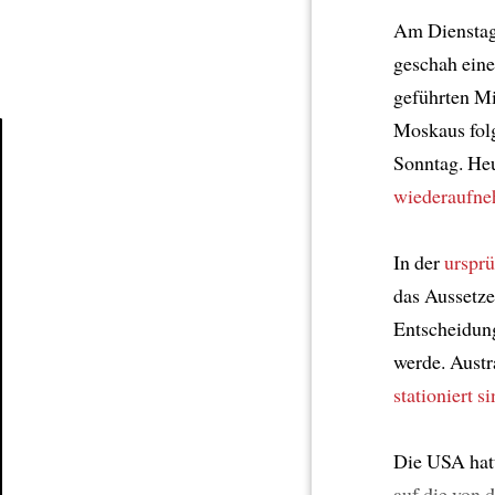
Am Dienstag
geschah ein
geführten Mi
Moskaus fol
Sonntag. Heu
Article
wiederaufn
In der
urspr
das Aussetze
Entscheidun
werde. Austr
stationiert s
Die USA hat
auf die von 