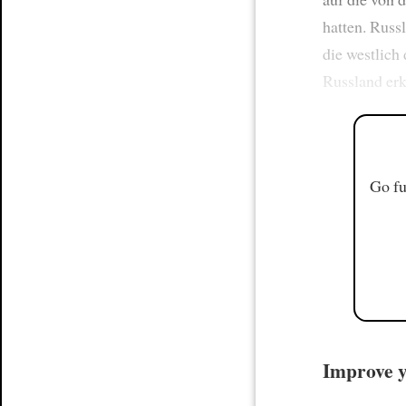
hatten. Russ
die westlich
Russland er
Go fu
Improve y