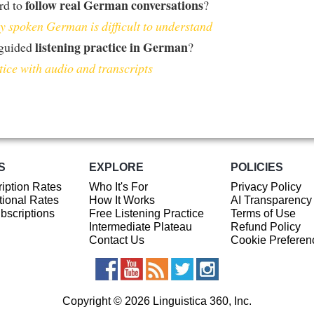
follow real German conversations
ard to
?
 spoken German is difficult to understand
listening practice in German
 guided
?
tice with audio and transcripts
S
EXPLORE
POLICIES
iption Rates
Who It's For
Privacy Policy
ional Rates
How It Works
AI Transparency
ubscriptions
Free Listening Practice
Terms of Use
Intermediate Plateau
Refund Policy
Contact Us
Cookie Preferen
Copyright © 2026 Linguistica 360, Inc.