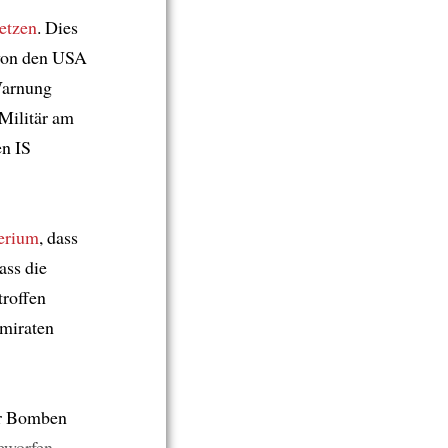
etzen
. Dies
 von den USA
Warnung
Militär am
en IS
terium
, dass
ass die
troffen
Emiraten
er Bomben
eworfen