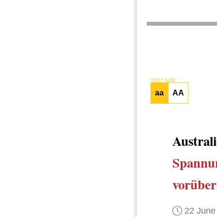
TEXT SIZE
aa
AA
Austral
Spannu
vorübe
22 June