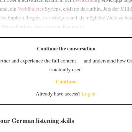
land, ein
Verbündeter
Syriens, erklärte daraufhin, Jets der Milit
 des Euphrat fliegen,
zu verfolgen
und als mögliche Ziele zu bet
klärte außerdem, dass es einen Kommuni
Continue the conversation
rther and experience the full content — and understand how 
is actually used.
Continue
Already have access?
Log in
.
our German listening skills