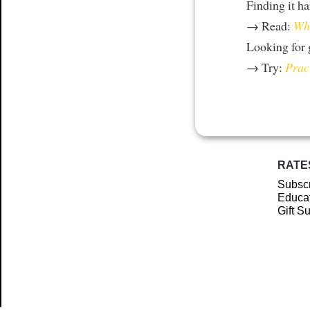
Finding it h
→ Read:
Why
Looking for
→ Try:
Prac
RATE
Subscr
Educat
Gift S