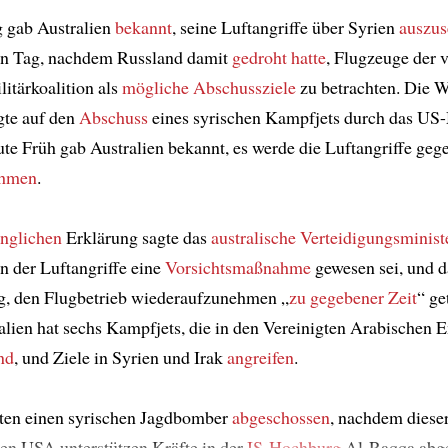
 gab Australien
bekannt
, seine Luftangriffe über Syrien
auszus
en Tag, nachdem Russland damit
gedroht hatte
, Flugzeuge der
litärkoalition als
mögliche Abschussziele
zu betrachten. Die 
gte auf den
Abschuss
eines syrischen Kampfjets durch das US-
te Früh gab Australien bekannt, es werde die Luftangriffe geg
ehmen
.
ünglichen
Erklärung sagte das
australische Verteidigungsminis
n der Luftangriffe eine
Vorsichtsmaßnahme
gewesen sei, und d
g, den Flugbetrieb wiederaufzunehmen „
zu gegebener Zeit
“ ge
alien hat sechs Kampfjets, die in den Vereinigten Arabischen 
ind
, und Ziele in Syrien und Irak
angreifen
.
ten einen syrischen Jagdbomber
abgeschossen
, nachdem dies
den USA unterstützen Kräfte in der
IS-Hochburg
Al-Raqqa abg