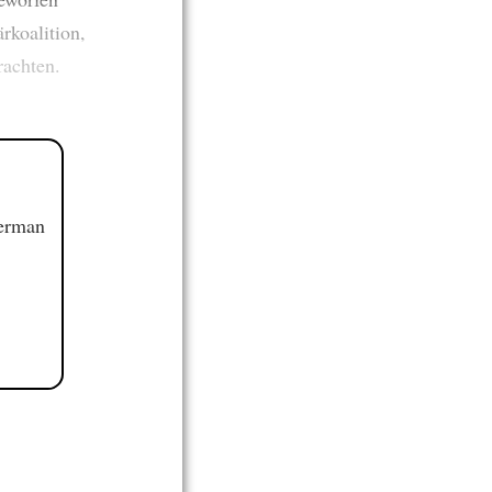
ärkoalition,
rachten.
German