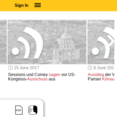
Sign In
SIGN IN
SUBSCRIBE
EDUCATIONAL LICENSES
GIFT CARDS
OTHER LANGUAGES
ABOUT US
ALEXA
15 June 2017
8 June 2017
ADJUST COLORS
Sessions und Comey
sagen
vor US-
Ausstieg
der Ve
Kongress-
Ausschuss
aus
Pariser
Klimaa