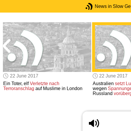
News in Slow G
22 June 2017
22 June 2017
Ein Toter, elf
Verletzte
nach
Australien
setzt Lu
Terroranschlag
auf Muslime in London
wegen
Spannung
Russland
vorüber